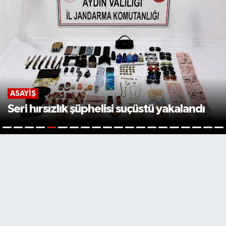
ASAYIŞ
Seri hırsızlık şüphelisi suçüstü yakalandı
5
1
2
3
4
6
7
8
9
10
11
12
13
14
15
16
17
18
19
2