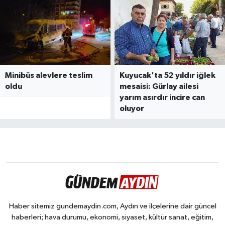
1
2
3
4
5
6
7
8
9
10
11
12
13
14
15
16
17
18
19
2
Minibüs alevlere teslim
Kuyucak'ta 52 yıldır iğlek
oldu
mesaisi: Gürlay ailesi
yarım asırdır incire can
oluyor
Haber sitemiz gundemaydin.com, Aydın ve ilçelerine dair güncel
haberleri; hava durumu, ekonomi, siyaset, kültür sanat, eğitim,