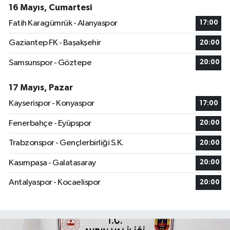
16 Mayıs, Cumartesi
Fatih Karagümrük - Alanyaspor
17:00
Gaziantep FK - Başakşehir
20:00
Samsunspor - Göztepe
20:00
17 Mayıs, Pazar
Kayserispor - Konyaspor
17:00
Fenerbahçe - Eyüpspor
20:00
Trabzonspor - Gençlerbirliği S.K.
20:00
Kasımpaşa - Galatasaray
20:00
Antalyaspor - Kocaelispor
20:00