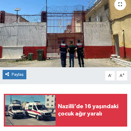
Paylaş
-
+
A
A
Nazilli’de 16 yaşındaki
çocuk ağır yaralı