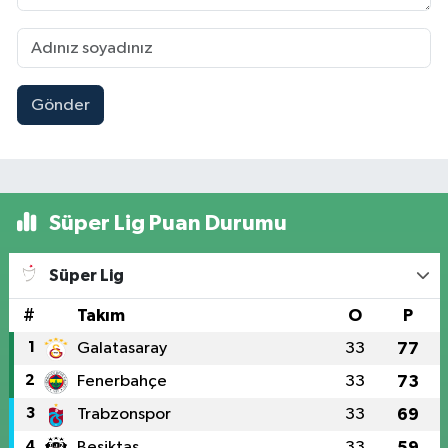
Gönder
Süper Lig Puan Durumu
Süper Lig
#
Takım
O
P
1
Galatasaray
33
77
2
Fenerbahçe
33
73
3
Trabzonspor
33
69
4
Beşiktaş
33
59