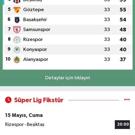
5
Göztepe
33
55
6
Başakşehir
33
54
7
Samsunspor
33
48
8
Rizespor
33
40
9
Konyaspor
33
40
10
Alanyaspor
33
37
Detaylar için tıklayın
Süper Lig Fikstür
15 Mayıs, Cuma
Rizespor - Beşiktaş
20:00