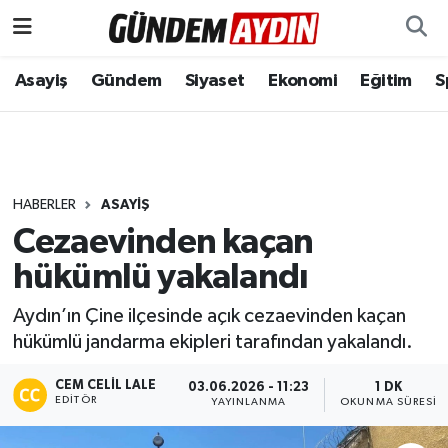
Aydın Nöbetçi Eczaneler
Asayiş
Gündem
Siyaset
Ekonomi
Eğitim
S
Aydın Hava Durumu
Aydın Namaz Vakitleri
HABERLER
ASAYIŞ
Aydın Trafik Yoğunluk Haritası
Cezaevinden kaçan
hükümlü yakalandı
Süper Lig Puan Durumu ve Fikstür
Aydın’ın Çine ilçesinde açık cezaevinden kaçan
Tüm Manşetler
hükümlü jandarma ekipleri tarafından yakalandı.
Son Dakika Haberleri
CEM CELIL LALE
03.06.2026 - 11:23
1 DK
EDITÖR
YAYINLANMA
OKUNMA SÜRESI
Haber Arşivi