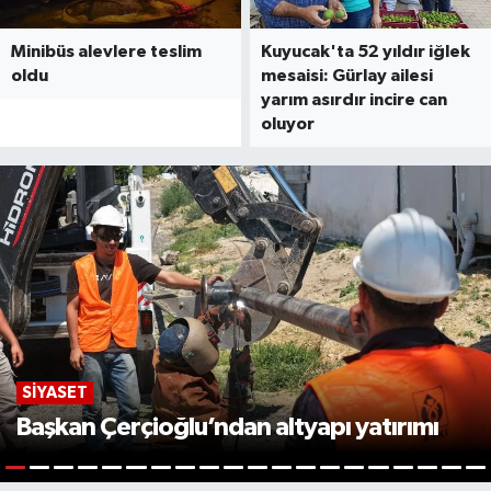
Minibüs alevlere teslim
Kuyucak'ta 52 yıldır iğlek
oldu
mesaisi: Gürlay ailesi
yarım asırdır incire can
oluyor
SIYASET
Başkan Çerçioğlu’ndan altyapı yatırımı