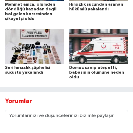
Mehmet amca, ölümden
Hırsızlık suçundan aranan
döndüğü kazadan değil
hükümlü yakalandı
bol gelen korsesinden
şikayetçi oldu
Seri hırsızlık şüphelisi
Domuz sanıp ateş etti,
suçüstü yakalandı
babasının ölümüne neden
oldu
Yorumlar