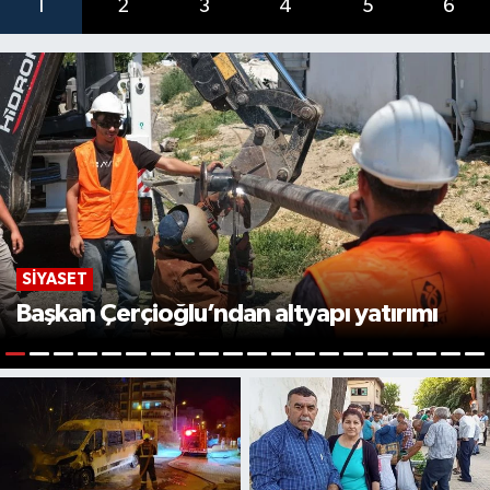
1
2
3
4
5
6
SIYASET
Başkan Çerçioğlu’ndan altyapı yatırımı
1
2
3
4
5
6
7
8
9
10
11
12
13
14
15
16
17
18
19
2