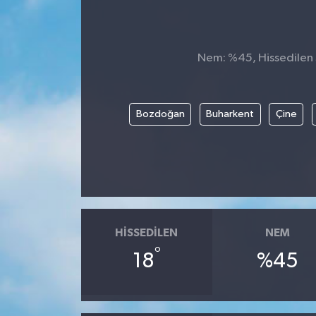
Nem: %45, Hissedilen S
Bozdoğan
Buharkent
Çine
HISSEDILEN
NEM
°
18
%45