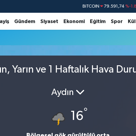
BITCOIN
79.591,74
%-1.
DOLAR
45,43620
%0.
ayiş
Gündem
Siyaset
Ekonomi
Eğitim
Spor
Kül
EURO
53,38690
%0.
STERLİN
61,60380
%0.
G.ALTIN
6862,09000
%0.
BİST100
14.598,00
ün, Yarın ve 1 Haftalık Hava Du
Aydın
°
16
Bölgesel gök gürültülü orta