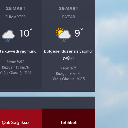
28 MART
29 MART
CUMARTESI
PAZAR
°
°
10
9
ta kuvvetli yağmurlu
Bölgesel düzensiz yağmur
yağışlı
Nem: %92
Rüzgar: 15 km/h
Nem: %79
Yağış Olasılığı: %61
Rüzgar: 9 km/h
Yağış Olasılığı: %85
Çok Sağlıksız
Tehlikeli