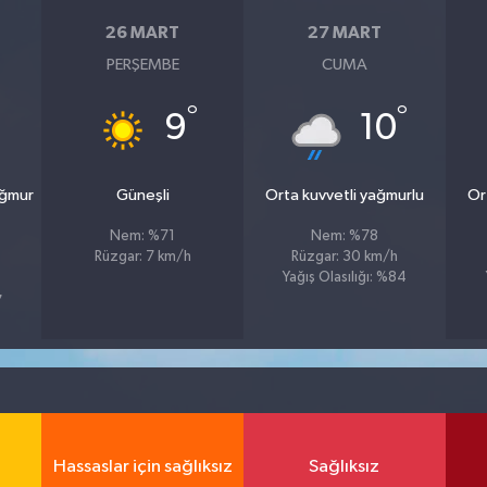
26 MART
27 MART
PERŞEMBE
CUMA
°
°
9
10
ağmur
Güneşli
Orta kuvvetli yağmurlu
Or
Nem: %71
Nem: %78
Rüzgar: 7 km/h
Rüzgar: 30 km/h
Yağış Olasılığı: %84
7
Hassaslar için sağlıksız
Sağlıksız