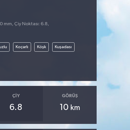
 0 mm, Çiy Noktası: 6.8,
1
uzlu
Koçarlı
Köşk
Kuşadası
ÇIY
GÖRÜŞ
6.8
10
km