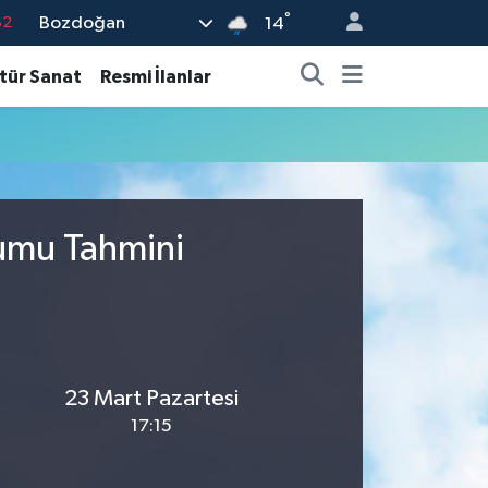
°
Bozdoğan
82
14
02
tür Sanat
Resmi İlanlar
19
18
19
%0
rumu Tahmini
23 Mart Pazartesi
17:15