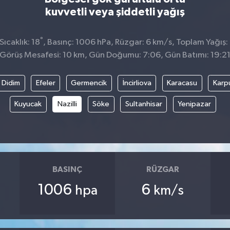
kuvvetli veya şiddetli yağış
°
ıcaklık: 18
, Basınç: 1006 hPa, Rüzgar: 6 km/s, Toplam Yağış:
Görüş Mesafesi: 10 km, Gün Doğumu: 7:06, Gün Batımı: 19:2
Didim
Efeler
Germencik
İncirliova
Karacasu
Karp
Kuyucak
Nazilli
Söke
Sultanhisar
Yenipazar
BASINÇ
RÜZGAR
1006
6
hpa
km/s