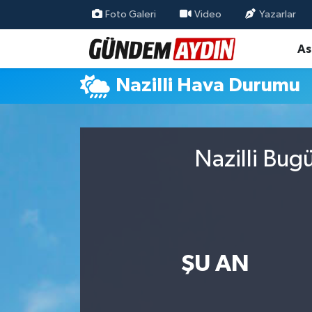
Foto Galeri
Video
Yazarlar
As
Aydın Nöbetçi Eczaneler
Nazilli Hava Durumu
Aydın Hava Durumu
Aydın Namaz Vakitleri
Nazilli Bug
Aydın Trafik Yoğunluk Haritası
Süper Lig Puan Durumu ve Fikstür
Tüm Manşetler
ŞU AN
Son Dakika Haberleri
Haber Arşivi