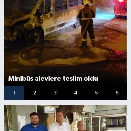
Minibüs alevlere teslim oldu
1
2
3
4
5
6