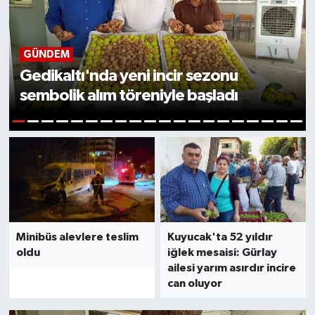
GÜNDEM
Gedikaltı'nda yeni incir sezonu
sembolik alım töreniyle başladı
1
2
3
4
5
6
7
8
9
10
11
12
13
14
15
16
17
18
19
20
Minibüs alevlere teslim
Kuyucak'ta 52 yıldır
oldu
iğlek mesaisi: Gürlay
ailesi yarım asırdır incire
can oluyor