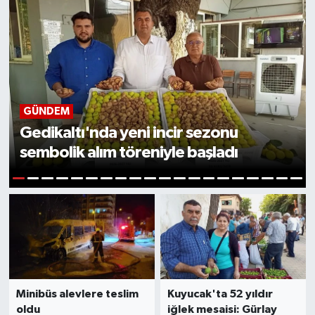
GÜNDEM
Gedikaltı'nda yeni incir sezonu
sembolik alım töreniyle başladı
1
2
3
4
5
6
7
8
9
10
11
12
13
14
15
16
17
18
19
20
Minibüs alevlere teslim
Kuyucak'ta 52 yıldır
oldu
iğlek mesaisi: Gürlay