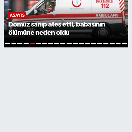
ASAYIŞ
Domuz sanıp ateş etti, babasının
ölümüne neden oldu
5
1
2
3
4
6
7
8
9
10
11
12
13
14
15
16
17
18
19
20