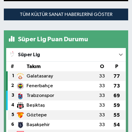
1
2
3
4
5
6
TÜM KÜLTÜR SANAT HABERLERINI GÖSTER
Süper Lig Puan Durumu
Süper Lig
#
Takım
O
P
1
Galatasaray
33
77
2
Fenerbahçe
33
73
3
Trabzonspor
33
69
4
Beşiktaş
33
59
5
Göztepe
33
55
6
Başakşehir
33
54