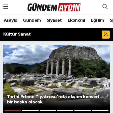
Aydın Nöbetçi Eczaneler
Asayiş
Gündem
Siyaset
Ekonomi
Eğitim
S
Aydın Hava Durumu
Kültür Sanat
Aydın Namaz Vakitleri
Aydın Trafik Yoğunluk Haritası
Süper Lig Puan Durumu ve Fikstür
Tüm Manşetler
Son Dakika Haberleri
Tarihi Priene Tiyatrosu'nda akşam konseri
bir başka olacak
Haber Arşivi