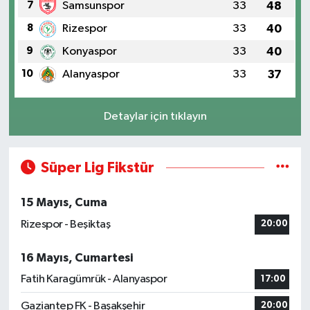
7
Samsunspor
33
48
8
Rizespor
33
40
9
Konyaspor
33
40
10
Alanyaspor
33
37
Detaylar için tıklayın
Süper Lig Fikstür
15 Mayıs, Cuma
Rizespor - Beşiktaş
20:00
16 Mayıs, Cumartesi
Fatih Karagümrük - Alanyaspor
17:00
Gaziantep FK - Başakşehir
20:00