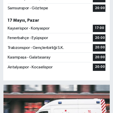
Samsunspor - Göztepe
20:00
17 Mayıs, Pazar
Kayserispor - Konyaspor
17:00
Fenerbahçe - Eyüpspor
20:00
Trabzonspor - Gençlerbirliği S.K.
20:00
Kasımpaşa - Galatasaray
20:00
Antalyaspor - Kocaelispor
20:00