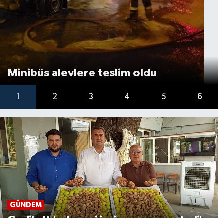
Minibüs alevlere teslim oldu
1
2
3
4
5
6
GÜNDEM