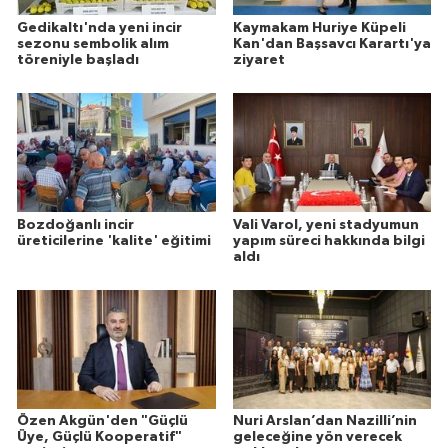
Gedikaltı'nda yeni incir
Kaymakam Huriye Küpeli
sezonu sembolik alım
Kan'dan Başsavcı Karartı'ya
töreniyle başladı
ziyaret
Bozdoğanlı incir
Vali Varol, yeni stadyumun
üreticilerine 'kalite' eğitimi
yapım süreci hakkında bilgi
aldı
Özen Akgün'den "Güçlü
Nuri Arslan’dan Nazilli’nin
Üye, Güçlü Kooperatif"
geleceğine yön verecek