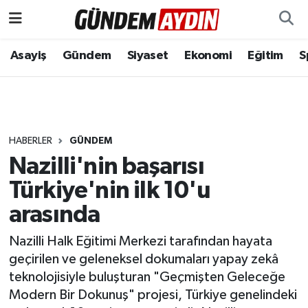
Aydın Nöbetçi Eczaneler
Asayiş
Gündem
Siyaset
Ekonomi
Eğitim
S
Aydın Hava Durumu
Aydın Namaz Vakitleri
HABERLER
GÜNDEM
Aydın Trafik Yoğunluk Haritası
Nazilli'nin başarısı
Türkiye'nin ilk 10'u
Süper Lig Puan Durumu ve Fikstür
arasında
Tüm Manşetler
Nazilli Halk Eğitimi Merkezi tarafından hayata
geçirilen ve geleneksel dokumaları yapay zekâ
Son Dakika Haberleri
teknolojisiyle buluşturan "Geçmişten Geleceğe
Modern Bir Dokunuş" projesi, Türkiye genelindeki
Haber Arşivi