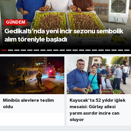
GÜNDEM
Gedikaltı'nda yeni incir sezonu sembolik
alım töreniyle başladı
1
2
3
4
5
6
7
8
9
10
11
12
13
14
15
16
17
18
19
2
Minibüs alevlere teslim
Kuyucak'ta 52 yıldır iğlek
oldu
mesaisi: Gürlay ailesi
yarım asırdır incire can
oluyor