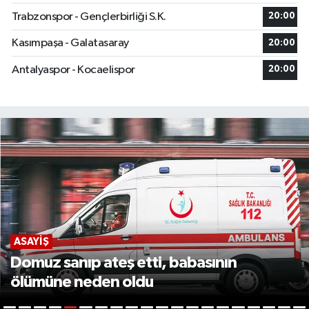
Trabzonspor - Gençlerbirliği S.K.
20:00
Kasımpaşa - Galatasaray
20:00
Antalyaspor - Kocaelispor
20:00
ASAYIŞ
Komşuları şüphesinde haklı çıktı, evinde
ölü bulundu