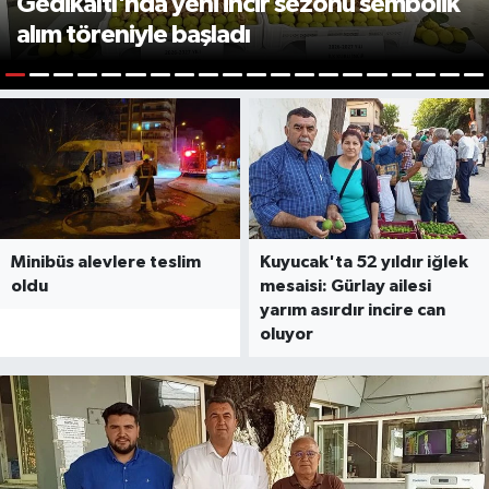
Gedikaltı'nda yeni incir sezonu sembolik
alım töreniyle başladı
1
2
3
4
5
6
7
8
9
10
11
12
13
14
15
16
17
18
19
2
Minibüs alevlere teslim
Kuyucak'ta 52 yıldır iğlek
oldu
mesaisi: Gürlay ailesi
yarım asırdır incire can
oluyor