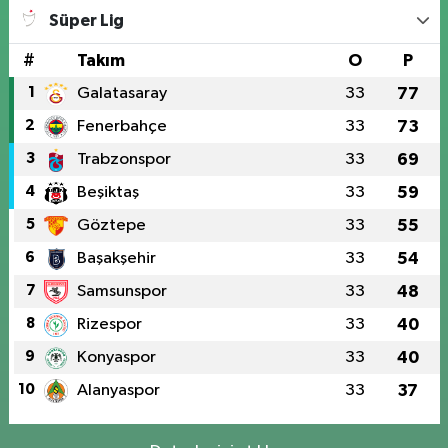
Süper Lig
#
Takım
O
P
1
Galatasaray
33
77
2
Fenerbahçe
33
73
3
Trabzonspor
33
69
4
Beşiktaş
33
59
5
Göztepe
33
55
6
Başakşehir
33
54
7
Samsunspor
33
48
8
Rizespor
33
40
9
Konyaspor
33
40
10
Alanyaspor
33
37