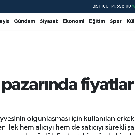
BİST100
14.598,00
BITCOIN
79.591,74
%-1.
ayiş
Gündem
Siyaset
Ekonomi
Eğitim
Spor
Kül
DOLAR
45,43620
%0.
EURO
53,38690
%0.
STERLİN
61,60380
%0.
G.ALTIN
6862,09000
%0.
 pazarında fiyatlar
esinin olgunlaşması için kullanılan erkek inc
n ilek hem alıcıyı hem de satıcıyı sürekli şa