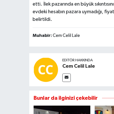
etti. İlek pazarında en büyük sıkıntısının
evdeki hesabın pazara uymadığı, fiyat
belirtildi.
Muhabir:
Cem Celil Lale
EDITÖR HAKKINDA
Cem Celil Lale
Bunlar da ilginizi çekebilir
Ş
ASAYIŞ
ASA
mşuları
Çine'deki
A