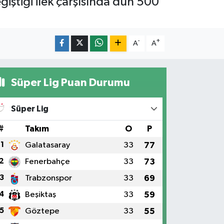
ğiştiği ilek çarşısında dün 500
.
-
+
A
A
Süper Lig Puan Durumu
Süper Lig
#
Takım
O
P
1
Galatasaray
33
77
2
Fenerbahçe
33
73
3
Trabzonspor
33
69
4
Beşiktaş
33
59
5
Göztepe
33
55