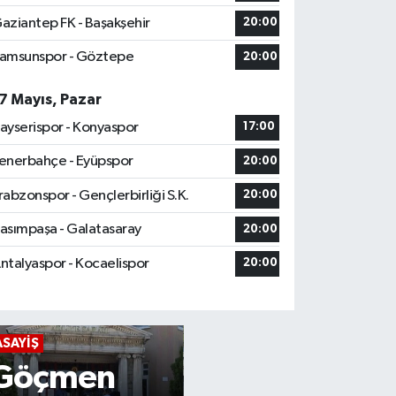
aziantep FK - Başakşehir
20:00
amsunspor - Göztepe
20:00
7 Mayıs, Pazar
ayserispor - Konyaspor
17:00
enerbahçe - Eyüpspor
20:00
rabzonspor - Gençlerbirliği S.K.
20:00
Kuyuca
asımpaşa - Galatasaray
20:00
52
ntalyaspor - Kocaelispor
yıldır
20:00
iğlek
mesaisi
ASAYIŞ
ASAYIŞ
Gürlay
Kontrolden
Hakkında 5
ailesi