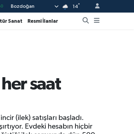
°
Bozdoğan
%0
14
82
tür Sanat
Resmi İlanlar
02
19
18
19
 her saat
ir (ilek) satışları başladı.
şırtıyor. Evdeki hesabın hiçbir