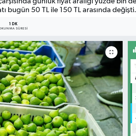
rşısında günlük fiyat aralığı yüzde bin de
yatı bugün 50 TL ile 150 TL arasında değişti
1 DK
OKUNMA SÜRESI