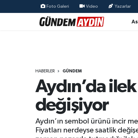
Foto Galeri
Video
Yazarlar
As
Aydın Nöbetçi Eczaneler
Aydın Hava Durumu
Aydın Namaz Vakitleri
Aydın Trafik Yoğunluk Haritası
HABERLER
GÜNDEM
Aydın’da ilek
Süper Lig Puan Durumu ve Fikstür
değişiyor
Tüm Manşetler
Son Dakika Haberleri
Aydın’ın sembol ürünü incir meyv
Fiyatları nerdeyse saatlik değişe
Haber Arşivi