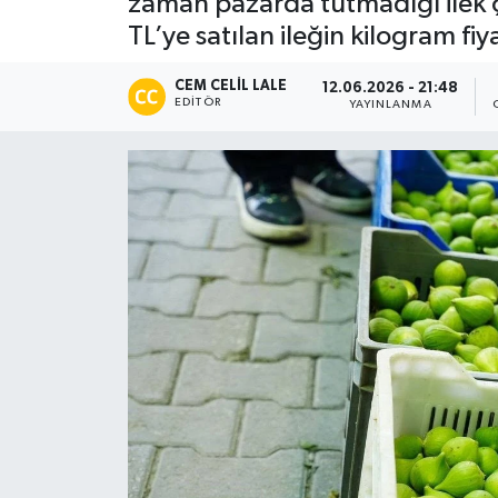
zaman pazarda tutmadığı ilek ça
TL’ye satılan ileğin kilogram fi
CEM CELIL LALE
12.06.2026 - 21:48
EDITÖR
YAYINLANMA