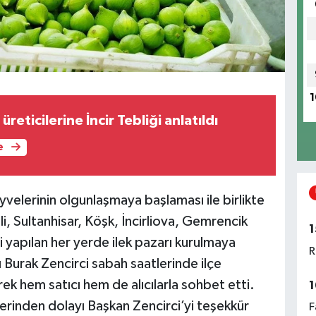
1
 üreticilerine İncir Tebliği anlatıldı
e
yvelerinin olgunlaşmaya başlaması ile birlikte
, Sultanhisar, Köşk, İncirliova, Gemrencik
1
i yapılan her yerde ilek pazarı kurulmaya
R
Burak Zencirci sabah saatlerinde ilçe
ek hem satıcı hem de alıcılarla sohbet etti.
1
retlerinden dolayı Başkan Zencirci’yi teşekkür
F