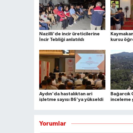
phesinde
orman
a
lı çıktı,
yangını
d
inde ölü
soruşturmasınd
p
Nazilli'de incir üreticilerine
Kaymakam
İncir Tebliği anlatıldı
kursu öğre
lundu
1 tutuklama
ağ
Aydın'da hastalıktan ari
Bağarcık 
işletme sayısı 86'ya yükseldi
inceleme g
Yorumlar