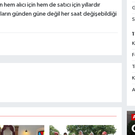
 hem alıcı için hem de satıcı için yıllardır
G
ların günden güne değil her saat değişebildiği
S
1
K
F
T
K
A
YIŞ
ASAYIŞ
ydın'da
Göçmen