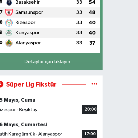
6
Başakşehir
33
54
7
Samsunspor
33
48
8
Rizespor
33
40
9
Konyaspor
33
40
0
Alanyaspor
33
37
Detaylar için tıklayın
Süper Lig Fikstür
5 Mayıs, Cuma
izespor - Beşiktaş
20:00
6 Mayıs, Cumartesi
atih Karagümrük - Alanyaspor
17:00