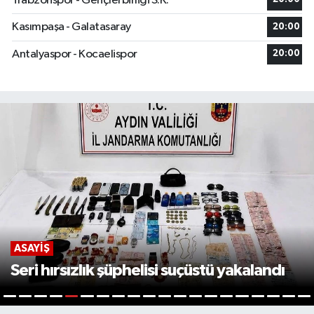
Trabzonspor - Gençlerbirliği S.K.
Kasımpaşa - Galatasaray
20:00
Antalyaspor - Kocaelispor
20:00
ASAYIŞ
Seri hırsızlık şüphelisi suçüstü yakalandı
5
1
2
3
4
6
7
8
9
10
11
12
13
14
15
16
17
18
19
2