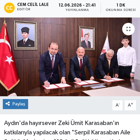
CEM CELIL LALE
12.06.2026 - 21:41
1 DK
EDITÖR
YAYINLANMA
OKUNMA SÜRESI
Paylaş
-
+
A
A
Aydın'da hayırsever Zeki Ümit Karasaban'ın
katkılarıyla yapılacak olan "Serpil Karasaban Aile