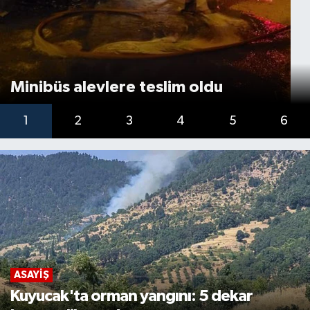
Minibüs alevlere teslim oldu
1
2
3
4
5
6
ASAYIŞ
Kuyucak'ta orman yangını: 5 dekar