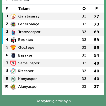
#
Takım
O
P
1
Galatasaray
33
77
2
Fenerbahçe
33
73
3
Trabzonspor
33
69
4
Beşiktaş
33
59
5
Göztepe
33
55
6
Başakşehir
33
54
7
Samsunspor
33
48
8
Rizespor
33
40
9
Konyaspor
33
40
10
Alanyaspor
33
37
Detaylar için tıklayın