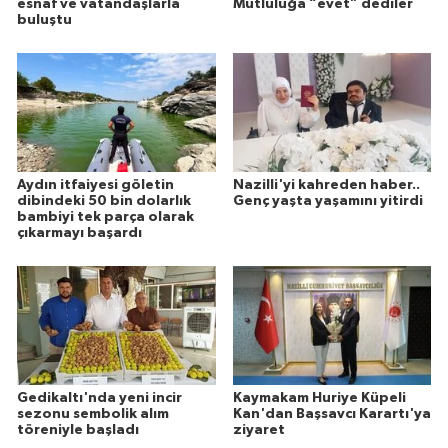
esnaf ve vatandaşlarla
Mutluluğa “evet” dediler
buluştu
Aydın itfaiyesi göletin
Nazilli'yi kahreden haber..
dibindeki 50 bin dolarlık
Genç yaşta yaşamını yitirdi
bambiyi tek parça olarak
çıkarmayı başardı
Gedikaltı'nda yeni incir
Kaymakam Huriye Küpeli
sezonu sembolik alım
Kan'dan Başsavcı Karartı'ya
töreniyle başladı
ziyaret