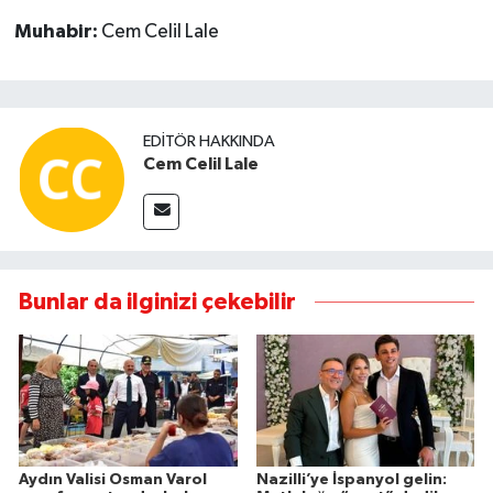
Muhabir:
Cem Celil Lale
EDITÖR HAKKINDA
Cem Celil Lale
Bunlar da ilginizi çekebilir
Aydın Valisi Osman Varol
Nazilli’ye İspanyol gelin: