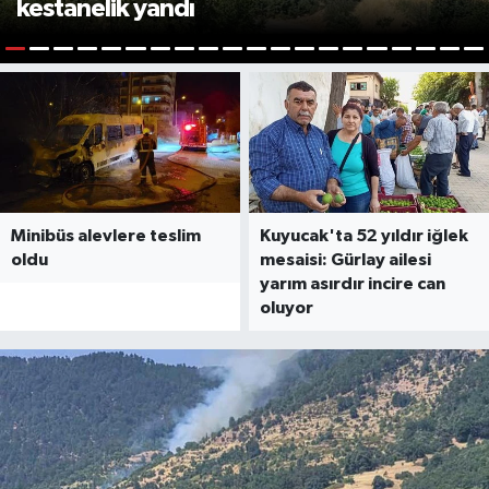
kestanelik yandı
1
2
3
4
5
6
7
8
9
10
11
12
13
14
15
16
17
18
19
2
Minibüs alevlere teslim
Kuyucak'ta 52 yıldır iğlek
oldu
mesaisi: Gürlay ailesi
yarım asırdır incire can
oluyor