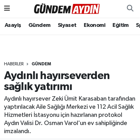
Aydın Nöbetçi Eczaneler
Asayiş
Gündem
Siyaset
Ekonomi
Eğitim
S
Aydın Hava Durumu
Aydın Namaz Vakitleri
HABERLER
GÜNDEM
Aydın Trafik Yoğunluk Haritası
Aydınlı hayırseverden
sağlık yatırımı
Süper Lig Puan Durumu ve Fikstür
Aydınlı hayırsever Zeki Ümit Karasaban tarafından
Tüm Manşetler
yaptırılacak Aile Sağlığı Merkezi ve 112 Acil Sağlık
Hizmetleri İstasyonu için hazırlanan protokol
Son Dakika Haberleri
Aydın Valisi Dr. Osman Varol'un ev sahipliğinde
imzalandı.
Haber Arşivi