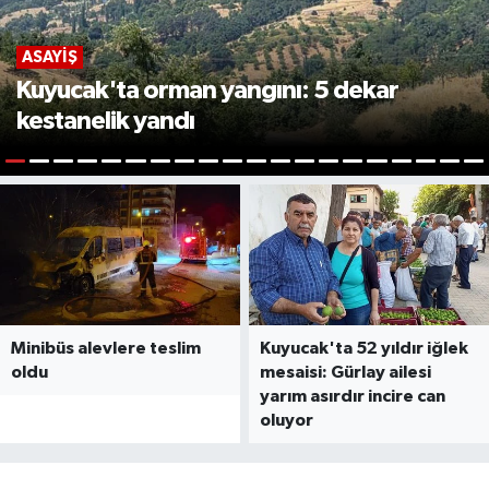
ASAYIŞ
Kuyucak'ta orman yangını: 5 dekar
kestanelik yandı
1
2
3
4
5
6
7
8
9
10
11
12
13
14
15
16
17
18
19
2
Minibüs alevlere teslim
Kuyucak'ta 52 yıldır iğlek
oldu
mesaisi: Gürlay ailesi
yarım asırdır incire can
oluyor