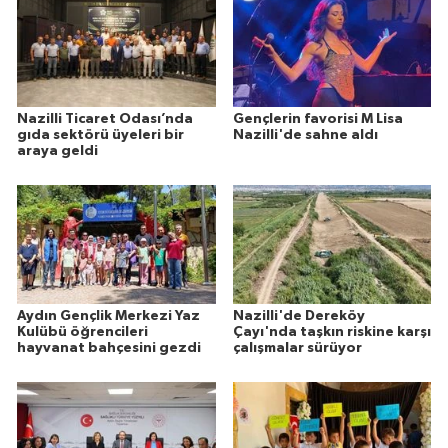
Nazilli Ticaret Odası’nda
Gençlerin favorisi M Lisa
gıda sektörü üyeleri bir
Nazilli'de sahne aldı
araya geldi
Aydın Gençlik Merkezi Yaz
Nazilli'de Dereköy
Kulübü öğrencileri
Çayı'nda taşkın riskine karşı
hayvanat bahçesini gezdi
çalışmalar sürüyor