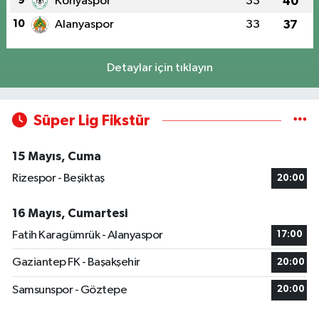
9
Konyaspor
33
40
10
Alanyaspor
33
37
Detaylar için tıklayın
Süper Lig Fikstür
15 Mayıs, Cuma
Rizespor - Beşiktaş
20:00
16 Mayıs, Cumartesi
Fatih Karagümrük - Alanyaspor
17:00
Gaziantep FK - Başakşehir
20:00
Samsunspor - Göztepe
20:00