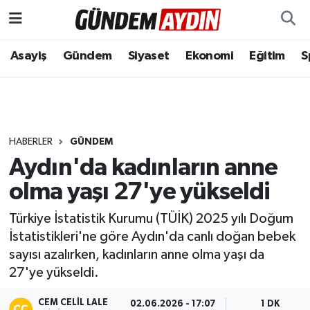
Aydın Nöbetçi Eczaneler
Asayiş
Gündem
Siyaset
Ekonomi
Eğitim
S
Aydın Hava Durumu
Aydın Namaz Vakitleri
HABERLER
GÜNDEM
Aydın Trafik Yoğunluk Haritası
Aydın'da kadınların anne
olma yaşı 27'ye yükseldi
Süper Lig Puan Durumu ve Fikstür
Türkiye İstatistik Kurumu (TÜİK) 2025 yılı Doğum
Tüm Manşetler
İstatistikleri'ne göre Aydın'da canlı doğan bebek
sayısı azalırken, kadınların anne olma yaşı da
Son Dakika Haberleri
27'ye yükseldi.
Haber Arşivi
CEM CELIL LALE
02.06.2026 - 17:07
1 DK