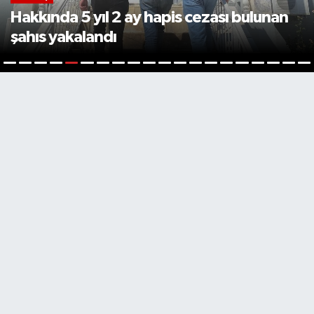
Hakkında 5 yıl 2 ay hapis cezası bulunan
şahıs yakalandı
5
1
2
3
4
6
7
8
9
10
11
12
13
14
15
16
17
18
19
2