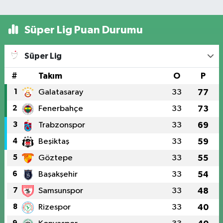
Süper Lig Puan Durumu
Süper Lig
#
Takım
O
P
1
Galatasaray
33
77
2
Fenerbahçe
33
73
3
Trabzonspor
33
69
4
Beşiktaş
33
59
5
Göztepe
33
55
6
Başakşehir
33
54
7
Samsunspor
33
48
8
Rizespor
33
40