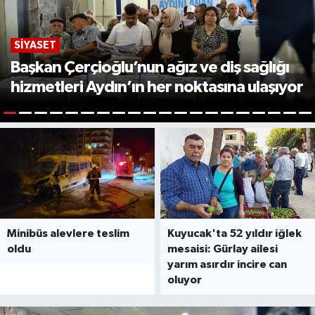
SIYASET
Başkan Çerçioğlu’nun ağız ve diş sağlığı
hizmetleri Aydın’ın her noktasına ulaşıyor
1
2
3
4
5
6
7
8
9
10
11
12
13
14
15
16
17
18
19
2
Minibüs alevlere teslim
Kuyucak'ta 52 yıldır iğlek
oldu
mesaisi: Gürlay ailesi
yarım asırdır incire can
oluyor