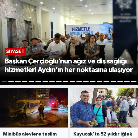
SIYASET
Başkan Çerçioğlu’nun ağız ve diş sağlığı
hizmetleri Aydın’ın her noktasına ulaşıyor
1
2
3
4
5
6
7
8
9
10
11
12
13
14
15
16
17
18
19
2
Minibüs alevlere teslim
Kuyucak'ta 52 yıldır iğlek