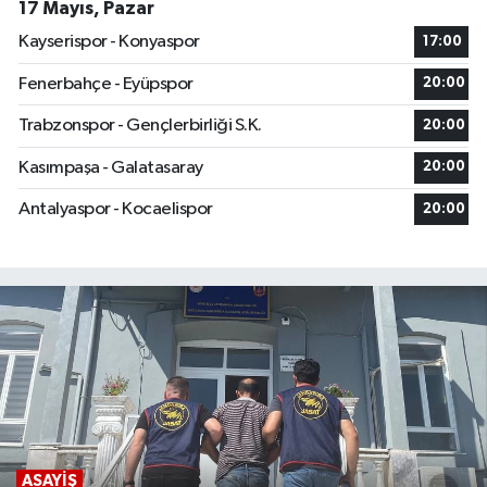
17 Mayıs, Pazar
Kayserispor - Konyaspor
17:00
Fenerbahçe - Eyüpspor
20:00
Trabzonspor - Gençlerbirliği S.K.
20:00
Kasımpaşa - Galatasaray
20:00
Antalyaspor - Kocaelispor
20:00
ASAYIŞ