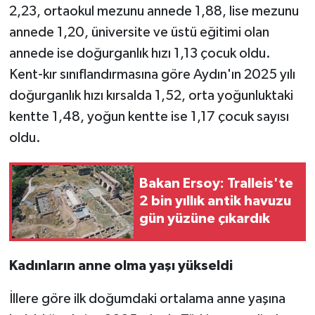
2,23, ortaokul mezunu annede 1,88, lise mezunu
annede 1,20, üniversite ve üstü eğitimi olan
annede ise doğurganlık hızı 1,13 çocuk oldu.
Kent-kır sınıflandırmasına göre Aydın'ın 2025 yılı
doğurganlık hızı kırsalda 1,52, orta yoğunluktaki
kentte 1,48, yoğun kentte ise 1,17 çocuk sayısı
oldu.
Bakan Ersoy: Tralleis'te
2 bin yıllık antik havuzu
gün yüzüne çıkardık
Kadınların anne olma yaşı yükseldi
İllere göre ilk doğumdaki ortalama anne yaşına