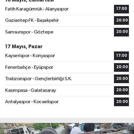
Fatih Karagümrük - Alanyaspor
17:00
Gaziantep FK - Başakşehir
20:00
Samsunspor - Göztepe
20:00
17 Mayıs, Pazar
Kayserispor - Konyaspor
17:00
Fenerbahçe - Eyüpspor
20:00
Trabzonspor - Gençlerbirliği S.K.
20:00
Kasımpaşa - Galatasaray
20:00
Antalyaspor - Kocaelispor
20:00