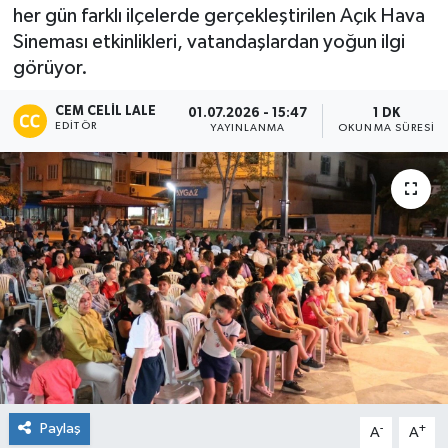
her gün farklı ilçelerde gerçekleştirilen Açık Hava
Sineması etkinlikleri, vatandaşlardan yoğun ilgi
görüyor.
CEM CELIL LALE
01.07.2026 - 15:47
1 DK
EDITÖR
YAYINLANMA
OKUNMA SÜRESI
Paylaş
-
+
A
A