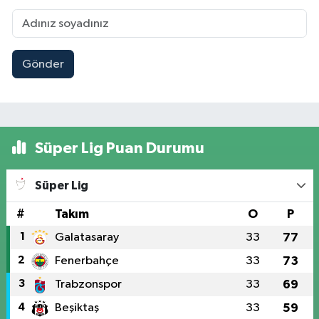
Gönder
Süper Lig Puan Durumu
Süper Lig
#
Takım
O
P
1
Galatasaray
33
77
2
Fenerbahçe
33
73
3
Trabzonspor
33
69
4
Beşiktaş
33
59