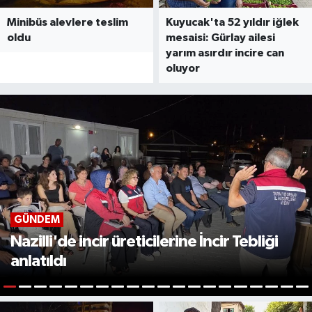
Minibüs alevlere teslim
Kuyucak'ta 52 yıldır iğlek
oldu
mesaisi: Gürlay ailesi
yarım asırdır incire can
oluyor
GÜNDEM
Nazilli'de incir üreticilerine İncir Tebliği
anlatıldı
1
2
3
4
5
6
7
8
9
10
11
12
13
14
15
16
17
18
19
2