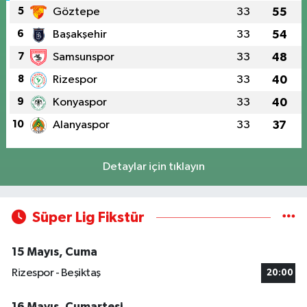
5
Göztepe
33
55
6
Başakşehir
33
54
7
Samsunspor
33
48
8
Rizespor
33
40
9
Konyaspor
33
40
10
Alanyaspor
33
37
Detaylar için tıklayın
Süper Lig Fikstür
15 Mayıs, Cuma
Rizespor - Beşiktaş
20:00
16 Mayıs, Cumartesi