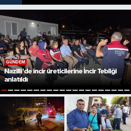
GÜNDEM
Nazilli'de incir üreticilerine İncir Tebliği
anlatıldı
1
2
3
4
5
6
7
8
9
10
11
12
13
14
15
16
17
18
19
2