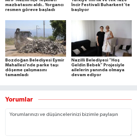
MHP Nazilli İlçe Teşkilatı
Türkiye'nin ilk ve tek Taze
mazbatasını aldı.. Yorgancı
İncir Festivali Buharkent'te
resmen göreve başladı
başlıyor
Bozdoğan Belediyesi Eymir
Nazilli Belediyesi "Hoş
Mahallesi’nde parke taşı
Geldin Bebek" Projesiyle
döşeme çalışmasını
ailelerin yanında olmaya
tamamladı
devam ediyor
Yorumlar