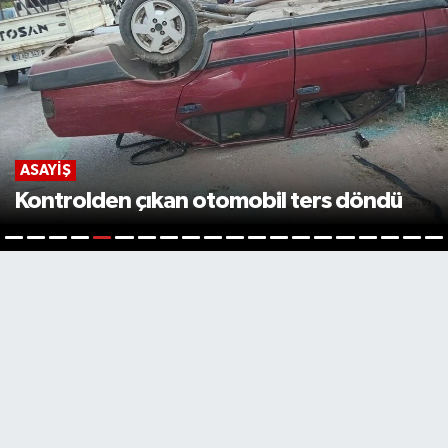
ASAYIŞ
Kontrolden çıkan otomobil ters döndü
5
1
2
3
4
6
7
8
9
10
11
12
13
14
15
16
17
18
19
2