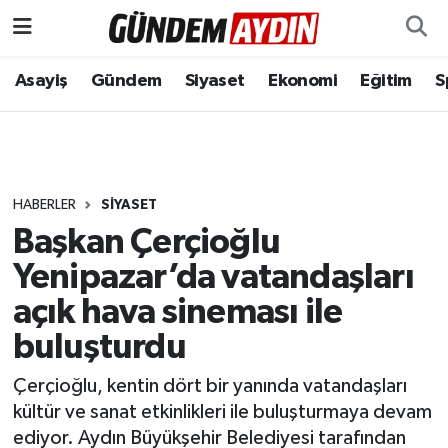
Aydın Nöbetçi Eczaneler
Asayiş
Gündem
Siyaset
Ekonomi
Eğitim
S
Aydın Hava Durumu
Aydın Namaz Vakitleri
HABERLER
SIYASET
Aydın Trafik Yoğunluk Haritası
Başkan Çerçioğlu
Yenipazar’da vatandaşları
Süper Lig Puan Durumu ve Fikstür
açık hava sineması ile
Tüm Manşetler
buluşturdu
Son Dakika Haberleri
Çerçioğlu, kentin dört bir yanında vatandaşları
kültür ve sanat etkinlikleri ile buluşturmaya devam
Haber Arşivi
ediyor. Aydın Büyükşehir Belediyesi tarafından