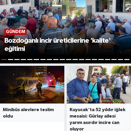
GÜNDEM
Bozdoğanlı incir üreticilerine 'kalite'
eğitimi
1
2
3
4
5
6
7
8
9
10
11
12
13
14
15
16
17
18
19
2
Minibüs alevlere teslim
Kuyucak'ta 52 yıldır iğlek
oldu
mesaisi: Gürlay ailesi
yarım asırdır incire can
oluyor