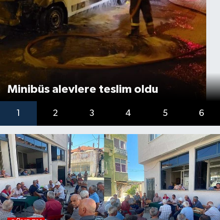
Minibüs alevlere teslim oldu
1
2
3
4
5
6