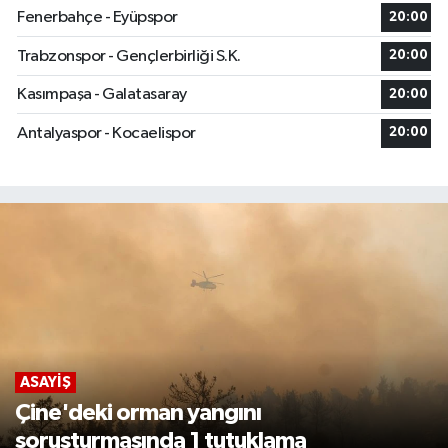
Fenerbahçe - Eyüpspor
20:00
Trabzonspor - Gençlerbirliği S.K.
20:00
Kasımpaşa - Galatasaray
20:00
Antalyaspor - Kocaelispor
20:00
ASAYIŞ
Aydın'da apartman dairesinde patlama:
1'i ağır 2 yaralı