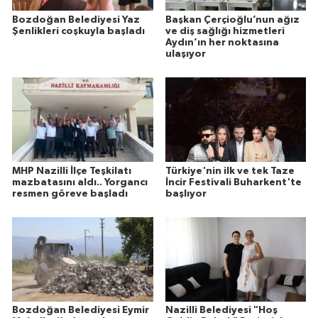
Bozdoğan Belediyesi Yaz
Başkan Çerçioğlu’nun ağız
Şenlikleri coşkuyla başladı
ve diş sağlığı hizmetleri
Aydın’ın her noktasına
ulaşıyor
MHP Nazilli İlçe Teşkilatı
Türkiye'nin ilk ve tek Taze
mazbatasını aldı.. Yorgancı
İncir Festivali Buharkent'te
resmen göreve başladı
başlıyor
Bozdoğan Belediyesi Eymir
Nazilli Belediyesi "Hoş