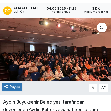
CEM CELIL LALE
04.06.2026 - 11:15
2 DK
EDITÖR
YAYINLANMA
OKUNMA SÜRESI
Paylaş
-
+
A
A
Aydın Büyükşehir Belediyesi tarafından
düzenlenen Aydın Kültür ve Sanat Şenliği tüm