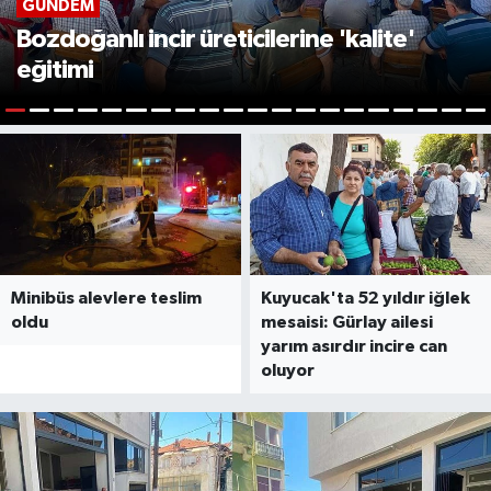
GÜNDEM
Bozdoğanlı incir üreticilerine 'kalite'
eğitimi
1
2
3
4
5
6
7
8
9
10
11
12
13
14
15
16
17
18
19
2
Minibüs alevlere teslim
Kuyucak'ta 52 yıldır iğlek
oldu
mesaisi: Gürlay ailesi
yarım asırdır incire can
oluyor