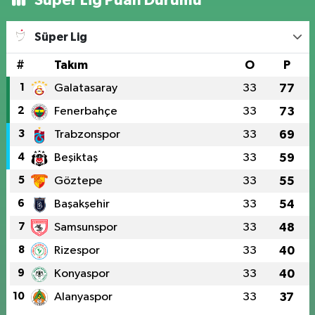
Süper Lig Puan Durumu
Süper Lig
#
Takım
O
P
1
Galatasaray
33
77
2
Fenerbahçe
33
73
3
Trabzonspor
33
69
4
Beşiktaş
33
59
5
Göztepe
33
55
6
Başakşehir
33
54
7
Samsunspor
33
48
8
Rizespor
33
40
9
Konyaspor
33
40
10
Alanyaspor
33
37