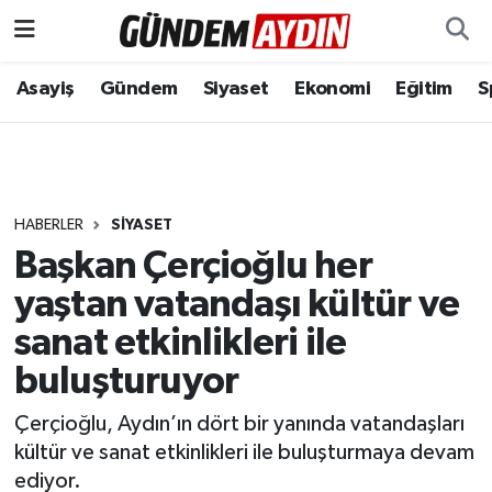
Aydın Nöbetçi Eczaneler
Asayiş
Gündem
Siyaset
Ekonomi
Eğitim
S
Aydın Hava Durumu
Aydın Namaz Vakitleri
HABERLER
SIYASET
Aydın Trafik Yoğunluk Haritası
Başkan Çerçioğlu her
yaştan vatandaşı kültür ve
Süper Lig Puan Durumu ve Fikstür
sanat etkinlikleri ile
Tüm Manşetler
buluşturuyor
Son Dakika Haberleri
Çerçioğlu, Aydın’ın dört bir yanında vatandaşları
kültür ve sanat etkinlikleri ile buluşturmaya devam
Haber Arşivi
ediyor.