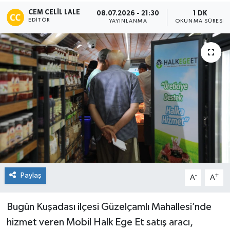
CEM CELIL LALE
08.07.2026 - 21:30
1 DK
EDITÖR
YAYINLANMA
OKUNMA SÜRESI
Paylaş
-
+
A
A
Bugün Kuşadası ilçesi Güzelçamlı Mahallesi’nde
hizmet veren Mobil Halk Ege Et satış aracı,