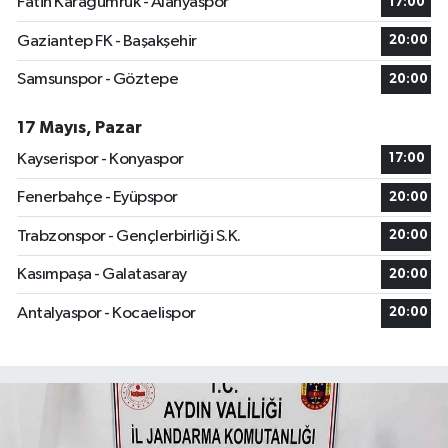
Fatih Karagümrük - Alanyaspor
17:00
Gaziantep FK - Başakşehir
20:00
Samsunspor - Göztepe
20:00
17 Mayıs, Pazar
Kayserispor - Konyaspor
17:00
Fenerbahçe - Eyüpspor
20:00
Trabzonspor - Gençlerbirliği S.K.
20:00
Kasımpaşa - Galatasaray
20:00
Antalyaspor - Kocaelispor
20:00