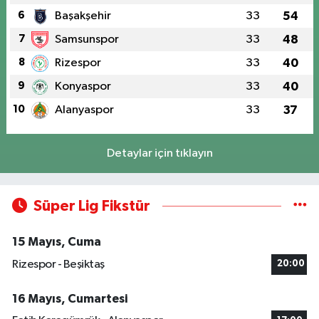
6
Başakşehir
33
54
7
Samsunspor
33
48
8
Rizespor
33
40
9
Konyaspor
33
40
10
Alanyaspor
33
37
Detaylar için tıklayın
Süper Lig Fikstür
15 Mayıs, Cuma
Rizespor - Beşiktaş
20:00
16 Mayıs, Cumartesi