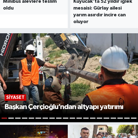
Minibüs alevlere teslim
Kuyucak'ta 52 yıldır iğlek
oldu
mesaisi: Gürlay ailesi
yarım asırdır incire can
oluyor
SIYASET
Başkan Çerçioğlu’ndan altyapı yatırımı
1
2
3
4
5
6
7
8
9
10
11
12
13
14
15
16
17
18
19
2