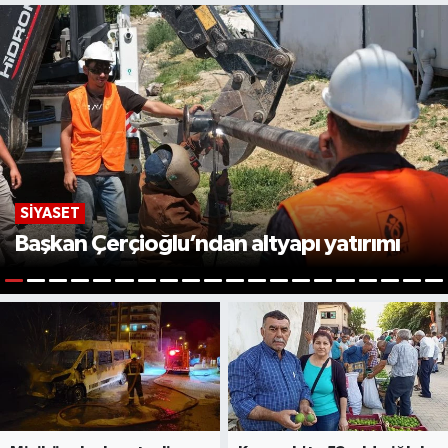
SIYASET
Başkan Çerçioğlu’ndan altyapı yatırımı
1
2
3
4
5
6
7
8
9
10
11
12
13
14
15
16
17
18
19
2