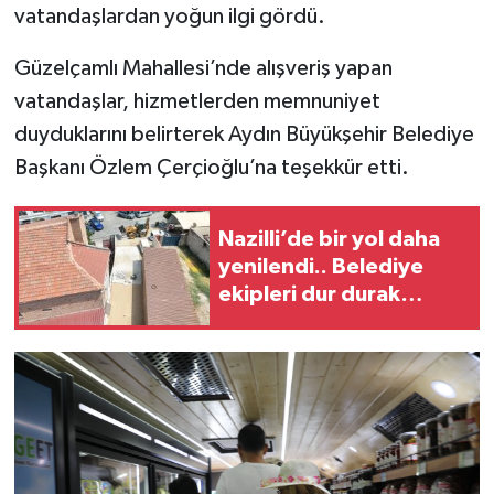
vatandaşlardan yoğun ilgi gördü.
Güzelçamlı Mahallesi’nde alışveriş yapan
vatandaşlar, hizmetlerden memnuniyet
duyduklarını belirterek Aydın Büyükşehir Belediye
Başkanı Özlem Çerçioğlu’na teşekkür etti.
Nazilli’de bir yol daha
yenilendi.. Belediye
ekipleri dur durak
bilmiyor