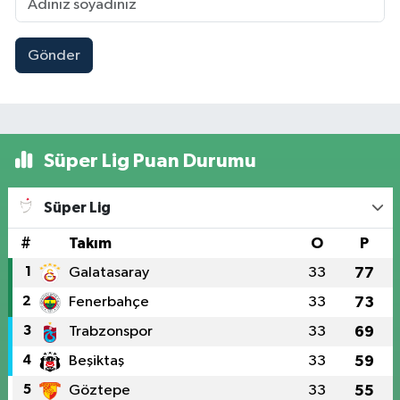
Gönder
Süper Lig Puan Durumu
Süper Lig
#
Takım
O
P
1
Galatasaray
33
77
2
Fenerbahçe
33
73
3
Trabzonspor
33
69
4
Beşiktaş
33
59
5
Göztepe
33
55