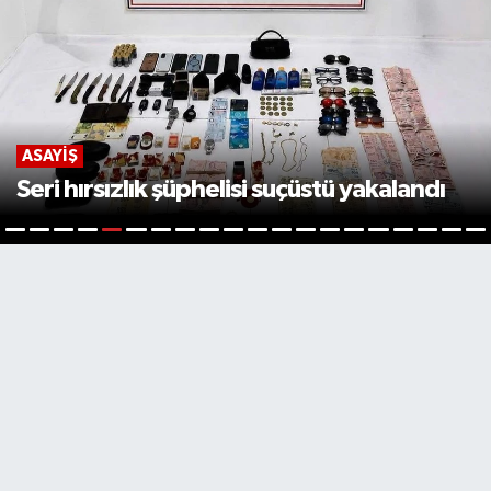
ASAYIŞ
Domuz sanıp ateş etti, baba
tü yakalandı
ölümüne neden oldu
6
1
2
3
4
5
7
8
9
10
11
12
13
14
15
16
17
18
19
2