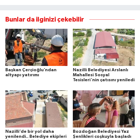
Bunlar da ilginizi çekebilir
Başkan Çerçioğlu’ndan
Nazilli Belediyesi Arslanlı
altyapı yatırımı
Mahallesi Sosyal
Tesisleri'nin çatısını yeniledi
Nazilli’de bir yol daha
Bozdoğan Belediyesi Yaz
yenilendi.. Belediye ekipleri
Şenlikleri coşkuyla başladı