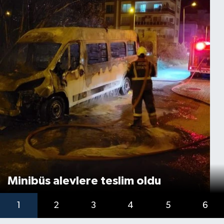
Minibüs alevlere teslim oldu
1
2
3
4
5
6