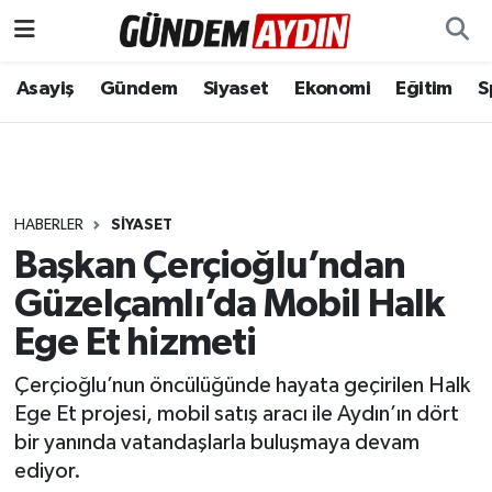
Aydın Nöbetçi Eczaneler
Asayiş
Gündem
Siyaset
Ekonomi
Eğitim
S
Aydın Hava Durumu
Aydın Namaz Vakitleri
HABERLER
SIYASET
Aydın Trafik Yoğunluk Haritası
Başkan Çerçioğlu’ndan
Güzelçamlı’da Mobil Halk
Süper Lig Puan Durumu ve Fikstür
Ege Et hizmeti
Tüm Manşetler
Çerçioğlu’nun öncülüğünde hayata geçirilen Halk
Ege Et projesi, mobil satış aracı ile Aydın’ın dört
Son Dakika Haberleri
bir yanında vatandaşlarla buluşmaya devam
ediyor.
Haber Arşivi