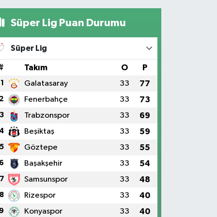
Süper Lig Puan Durumu
Süper Lig
#
Takım
O
P
1
Galatasaray
33
77
2
Fenerbahçe
33
73
3
Trabzonspor
33
69
4
Beşiktaş
33
59
5
Göztepe
33
55
6
Başakşehir
33
54
7
Samsunspor
33
48
8
Rizespor
33
40
9
Konyaspor
33
40