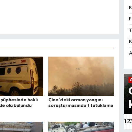
K
F
T
K
A
YIŞ
ASAYIŞ
ine'deki
Aydın'da
 şüphesinde haklı
Çine'deki orman yangını
rman
apartman
nde ölü bulundu
soruşturmasında 1 tutuklama
angını
dairesinde
1
2
oruşturmasında
patlama: 1'i