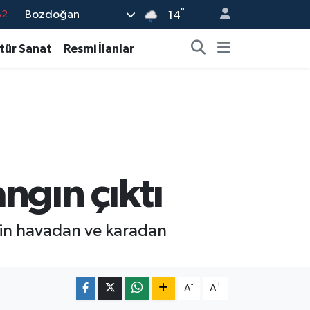
°
Bozdoğan
82
14
02
tür Sanat
Resmi İlanlar
19
18
19
%0
ngın çıktı
erin havadan ve karadan
-
+
A
A