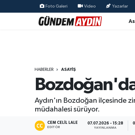
Foto Galeri
Video
Yazarlar
As
Aydın Nöbetçi Eczaneler
Aydın Hava Durumu
Aydın Namaz Vakitleri
Aydın Trafik Yoğunluk Haritası
HABERLER
ASAYIŞ
Bozdoğan'da z
Süper Lig Puan Durumu ve Fikstür
Aydın'ın Bozdoğan ilçesinde zi
Tüm Manşetler
müdahalesi sürüyor.
Son Dakika Haberleri
CEM CELIL LALE
07.07.2026 - 15:28
0
EDITÖR
YAYINLANMA
Haber Arşivi