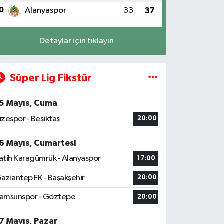
0
Alanyaspor
33
37
Detaylar için tıklayın
Süper Lig Fikstür
5 Mayıs, Cuma
izespor - Beşiktaş
20:00
6 Mayıs, Cumartesi
atih Karagümrük - Alanyaspor
17:00
aziantep FK - Başakşehir
20:00
amsunspor - Göztepe
20:00
7 Mayıs, Pazar