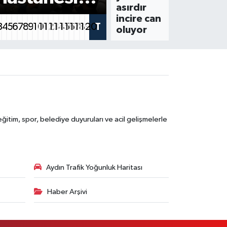
asırdır
iki günlük
etti,
incire can
3
4
5
6
7
8
9
10
11
12
13
14
15
16
17
18
19
20
T
oluyor
kalite
babasının
eğitimi
ölümüne
tamamlandı
neden oldu
itim, spor, belediye duyuruları ve acil gelişmelerle
Aydın Trafik Yoğunluk Haritası
Haber Arşivi