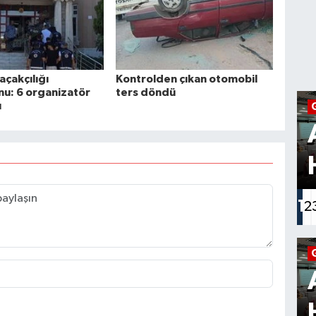
 tutuklama
ağır 2 yaralı
çakçılığı
Kontrolden çıkan otomobil
u: 6 organizatör
ters döndü
ı
1
2