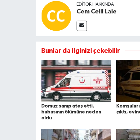
EDITÖR HAKKINDA
Cem Celil Lale
Bunlar da ilginizi çekebilir
Ş
ASAYIŞ
ASA
muz
Komşuları
Ç
Domuz sanıp ateş etti,
Komşuları
ıp ateş
şüphesinde
o
babasının ölümüne neden
çıktı, evi
oldu
i,
haklı çıktı,
y
basının
evinde ölü
s