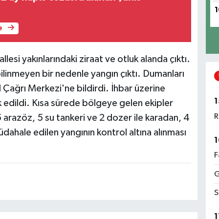
1
e
esi yakınlarındaki ziraat ve otluk alanda çıktı.
ilinmeyen bir nedenle yangın çıktı. Dumanları
 Çağrı Merkezi'ne bildirdi. İhbar üzerine
1
 edildi. Kısa sürede bölgeye gelen ekipler
R
arazöz, 5 su tankeri ve 2 dozer ile karadan, 4
dahale edilen yangının kontrol altına alınması
1
F
G
S
1