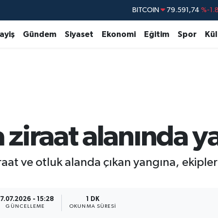
BITCOIN
79.591,74
%-1.
DOLAR
45,43620
%0.
ayiş
Gündem
Siyaset
Ekonomi
Eğitim
Spor
Kül
EURO
53,38690
%0.
STERLİN
61,60380
%0.
G.ALTIN
6862,09000
%0.
BİST100
14.598,00
iraat alanında ya
raat ve otluk alanda çıkan yangına, ekipl
7.07.2026 - 15:28
1 DK
GÜNCELLEME
OKUNMA SÜRESI