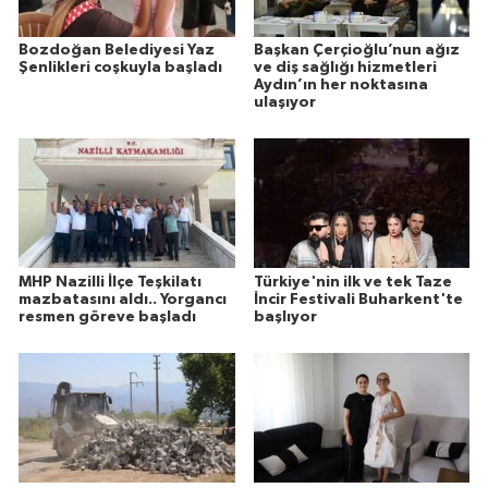
Bozdoğan Belediyesi Yaz
Başkan Çerçioğlu’nun ağız
Şenlikleri coşkuyla başladı
ve diş sağlığı hizmetleri
Aydın’ın her noktasına
ulaşıyor
MHP Nazilli İlçe Teşkilatı
Türkiye'nin ilk ve tek Taze
mazbatasını aldı.. Yorgancı
İncir Festivali Buharkent'te
resmen göreve başladı
başlıyor