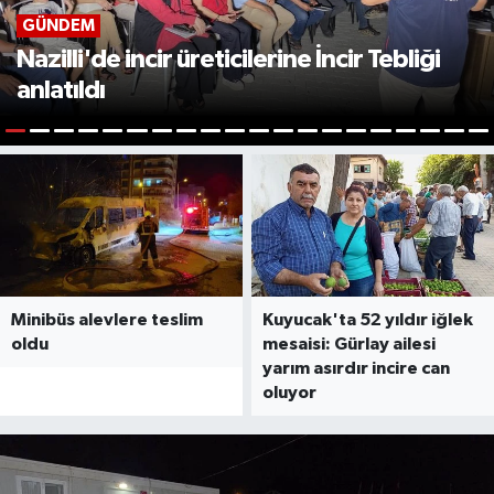
GÜNDEM
Nazilli'de incir üreticilerine İncir Tebliği
anlatıldı
1
2
3
4
5
6
7
8
9
10
11
12
13
14
15
16
17
18
19
2
Minibüs alevlere teslim
Kuyucak'ta 52 yıldır iğlek
oldu
mesaisi: Gürlay ailesi
yarım asırdır incire can
oluyor