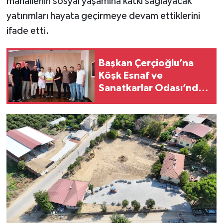
mahallenin sosyal yaşamına katkı sağlayacak
yatırımları hayata geçirmeye devam ettiklerini
ifade etti.
Başkan Çerçioğlu’na
Köşk Esnaf ve
Sanatkarlar Odası’ndan
ziyaret