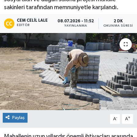
sakinleri tarafından memnuniyetle karşılandı.
CEM CELIL LALE
08.07.2026 - 11:52
2 DK
EDITÖR
YAYINLANMA
OKUNMA SÜRESI
Paylaş
-
+
A
A
Mahallenin uzun yıllardır önemli ihtiyaçları arasında