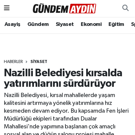
Aydın Nöbetçi Eczaneler
Asayiş
Gündem
Siyaset
Ekonomi
Eğitim
S
Aydın Hava Durumu
Aydın Namaz Vakitleri
HABERLER
SIYASET
Aydın Trafik Yoğunluk Haritası
Nazilli Belediyesi kırsalda
yatırımlarını sürdürüyor
Süper Lig Puan Durumu ve Fikstür
Nazilli Belediyesi, kırsal mahallelerde yaşam
Tüm Manşetler
kalitesini artırmaya yönelik yatırımlarına hız
kesmeden devam ediyor. Bu kapsamda Fen İşleri
Son Dakika Haberleri
Müdürlüğü ekipleri tarafından Dualar
Mahallesi'nde yapımına başlanan çok amaçlı
Haber Arşivi
sosyal alan ve düğün salonu projesi mahalle