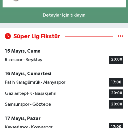
Detaylar için tıklayın
Süper Lig Fikstür
15 Mayıs, Cuma
Rizespor - Beşiktaş
20:00
16 Mayıs, Cumartesi
Fatih Karagümrük - Alanyaspor
17:00
Gaziantep FK - Başakşehir
20:00
Samsunspor - Göztepe
20:00
17 Mayıs, Pazar
Kayserispor - Konyaspor
17:00