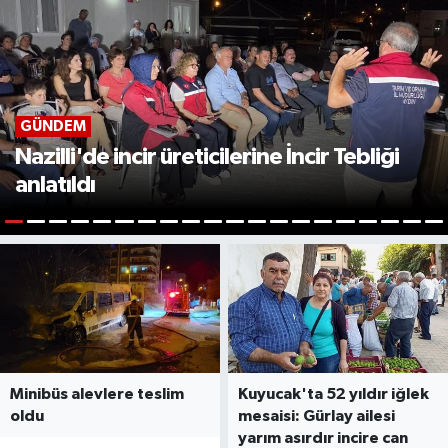
GÜNDEM
Nazilli'de incir üreticilerine İncir Tebliği
anlatıldı
1
2
3
4
5
6
7
8
9
10
11
12
13
14
15
16
17
18
19
2
Minibüs alevlere teslim
Kuyucak'ta 52 yıldır iğlek
oldu
mesaisi: Gürlay ailesi
yarım asırdır incire can