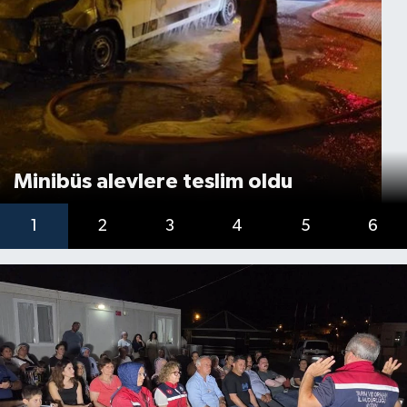
Minibüs alevlere teslim oldu
1
2
3
4
5
6