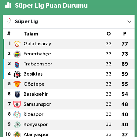
Süper Lig Puan Durumu
Süper Lig
#
Takım
O
P
1
Galatasaray
33
77
2
Fenerbahçe
33
73
3
Trabzonspor
33
69
4
Beşiktaş
33
59
5
Göztepe
33
55
6
Başakşehir
33
54
7
Samsunspor
33
48
8
Rizespor
33
40
9
Konyaspor
33
40
10
Alanyaspor
33
37