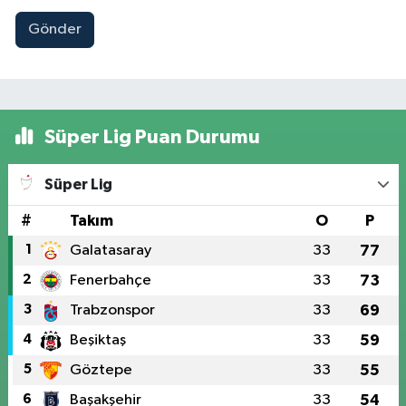
Gönder
Süper Lig Puan Durumu
Süper Lig
#
Takım
O
P
1
Galatasaray
33
77
2
Fenerbahçe
33
73
3
Trabzonspor
33
69
4
Beşiktaş
33
59
5
Göztepe
33
55
6
Başakşehir
33
54