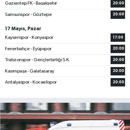
Gaziantep FK - Başakşehir
20:00
Samsunspor - Göztepe
20:00
17 Mayıs, Pazar
Kayserispor - Konyaspor
17:00
Fenerbahçe - Eyüpspor
20:00
Trabzonspor - Gençlerbirliği S.K.
20:00
Kasımpaşa - Galatasaray
20:00
Antalyaspor - Kocaelispor
20:00