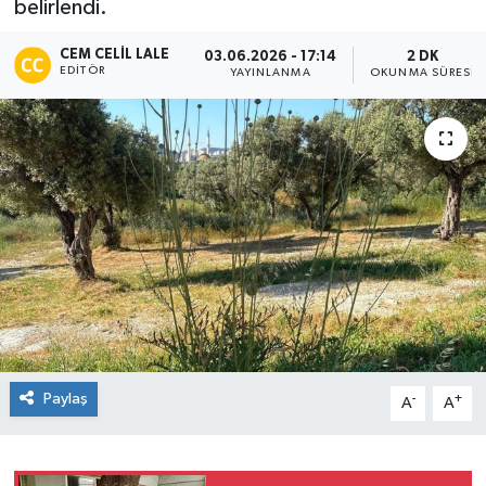
belirlendi.
CEM CELIL LALE
03.06.2026 - 17:14
2 DK
EDITÖR
YAYINLANMA
OKUNMA SÜRESI
Paylaş
-
+
A
A