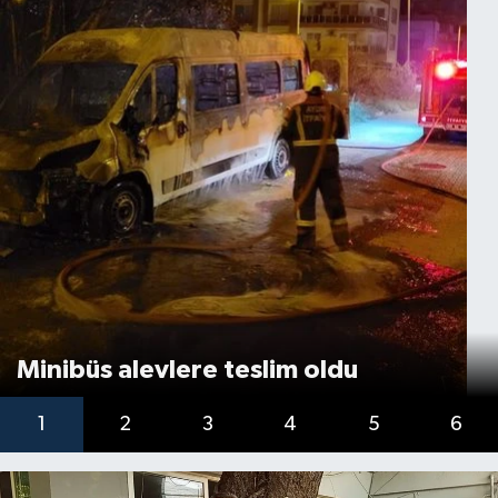
Minibüs alevlere teslim oldu
1
2
3
4
5
6