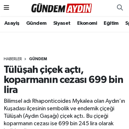
Aydın Nöbetçi Eczaneler
Asayiş
Gündem
Siyaset
Ekonomi
Eğitim
S
Aydın Hava Durumu
Aydın Namaz Vakitleri
HABERLER
GÜNDEM
Aydın Trafik Yoğunluk Haritası
Tülüşah çiçek açtı,
koparmanın cezası 699 bin
Süper Lig Puan Durumu ve Fikstür
lira
Tüm Manşetler
Bilimsel adı Rhaponticoides Mykalea olan Aydın’ın
Kuşadası ilçesinin sembolik ve endemik çiçeği
Son Dakika Haberleri
Tülüşah (Aydın Gaşağı) çiçek açtı. Bu çiçeği
koparmanın cezası ise 699 bin 245 lira olarak
Haber Arşivi