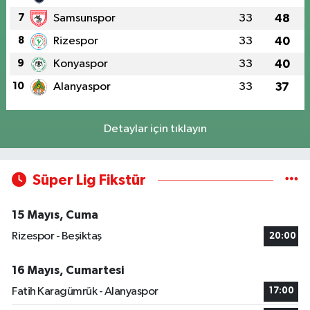
7
Samsunspor
33
48
8
Rizespor
33
40
9
Konyaspor
33
40
10
Alanyaspor
33
37
Detaylar için tıklayın
Süper Lig Fikstür
15 Mayıs, Cuma
Rizespor - Beşiktaş
20:00
16 Mayıs, Cumartesi
Fatih Karagümrük - Alanyaspor
17:00