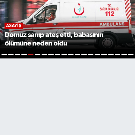
ASAYIŞ
Domuz sanıp ateş etti, babasının
ölümüne neden oldu
5
1
2
3
4
6
7
8
9
10
11
12
13
14
15
16
17
18
19
2