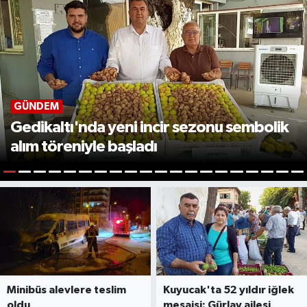
GÜNDEM
Gedikaltı'nda yeni incir sezonu sembolik
alım töreniyle başladı
1
2
3
4
5
6
7
8
9
10
11
12
13
14
15
16
17
18
19
2
Minibüs alevlere teslim
Kuyucak'ta 52 yıldır iğlek
oldu
mesaisi: Gürlay ailesi