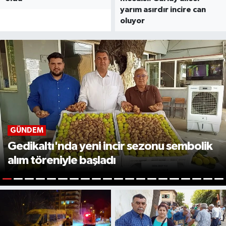
yarım asırdır incire can
oluyor
GÜNDEM
Gedikaltı'nda yeni incir sezonu sembolik
alım töreniyle başladı
1
2
3
4
5
6
7
8
9
10
11
12
13
14
15
16
17
18
19
2