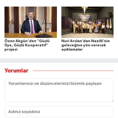
Özen Akgün'den "Güçlü
Nuri Arslan’dan Nazilli’nin
Üye, Güçlü Kooperatif"
geleceğine yön verecek
projesi
açıklamalar
Yorumlar