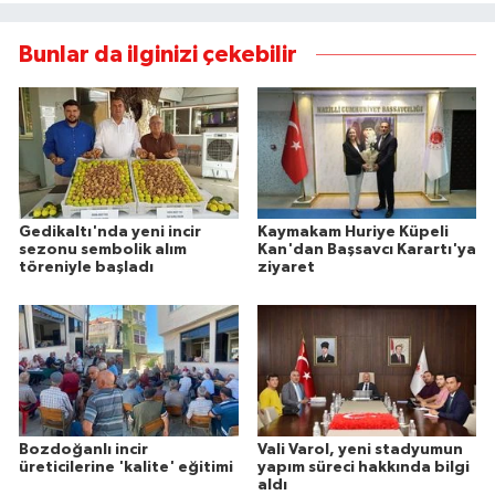
Bunlar da ilginizi çekebilir
Gedikaltı'nda yeni incir
Kaymakam Huriye Küpeli
sezonu sembolik alım
Kan'dan Başsavcı Karartı'ya
töreniyle başladı
ziyaret
Bozdoğanlı incir
Vali Varol, yeni stadyumun
üreticilerine 'kalite' eğitimi
yapım süreci hakkında bilgi
aldı