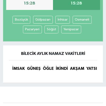
15:28
15:28
Bozüyük
Gölpazarı
İnhisar
Osmaneli
Pazaryeri
Söğüt
Yenipazar
BILECIK AYLIK NAMAZ VAKITLERI
İMSAK
GÜNEŞ
ÖĞLE
İKINDI
AKŞAM
YATSI