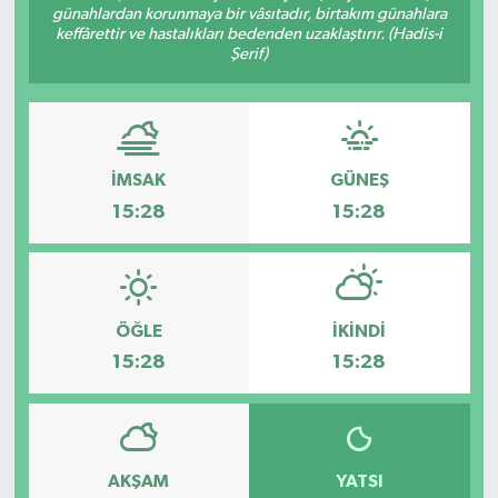
günahlardan korunmaya bir vâsıtadır, birtakım günahlara
keffârettir ve hastalıkları bedenden uzaklaştırır. (Hadis-i
Şerif)
İMSAK
GÜNEŞ
15:28
15:28
ÖĞLE
İKINDI
15:28
15:28
AKŞAM
YATSI