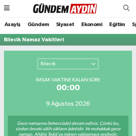
Aydın Nöbetçi Eczaneler
Asayiş
Gündem
Siyaset
Ekonomi
Eğitim
S
Aydın Hava Durumu
Bilecik Namaz Vakitleri
Aydın Namaz Vakitleri
Bilecik
Aydın Trafik Yoğunluk Haritası
İMSAK VAKTİNE KALAN SÜRE
Süper Lig Puan Durumu ve Fikstür
00:00
Tüm Manşetler
9 Ağustos 2026
Son Dakika Haberleri
Gece namazına (teheccüde) devam ediniz. Çünkü bu,
sizden önceki sâlih zâtların âdetidir. Ve muhakkak gece
Haber Arşivi
namazı, Allâhü Teâlâ’ya mânen yaklaşmaya vesîledir,