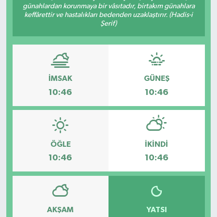
günahlardan korunmaya bir vâsıtadır, birtakım günahlara
keffârettir ve hastalıkları bedenden uzaklaştırır. (Hadis-i
Şerif)
İMSAK
GÜNEŞ
10:46
10:46
ÖĞLE
İKINDI
10:46
10:46
AKŞAM
YATSI