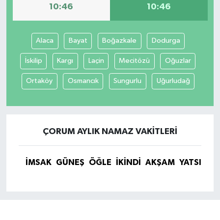
10:46
10:46
Alaca
Bayat
Boğazkale
Dodurga
İskilip
Kargı
Laçin
Mecitözü
Oğuzlar
Ortaköy
Osmancık
Sungurlu
Uğurludağ
ÇORUM AYLIK NAMAZ VAKITLERI
İMSAK
GÜNEŞ
ÖĞLE
İKINDI
AKŞAM
YATSI