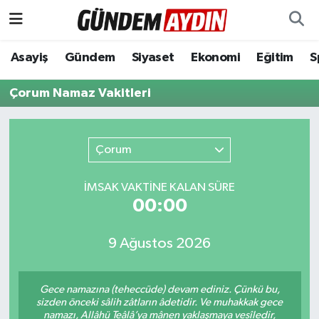
Aydın Nöbetçi Eczaneler
Asayiş
Gündem
Siyaset
Ekonomi
Eğitim
S
Aydın Hava Durumu
Çorum Namaz Vakitleri
Aydın Namaz Vakitleri
Çorum
Aydın Trafik Yoğunluk Haritası
İMSAK VAKTİNE KALAN SÜRE
Süper Lig Puan Durumu ve Fikstür
00:00
Tüm Manşetler
9 Ağustos 2026
Son Dakika Haberleri
Gece namazına (teheccüde) devam ediniz. Çünkü bu,
sizden önceki sâlih zâtların âdetidir. Ve muhakkak gece
Haber Arşivi
namazı, Allâhü Teâlâ’ya mânen yaklaşmaya vesîledir,