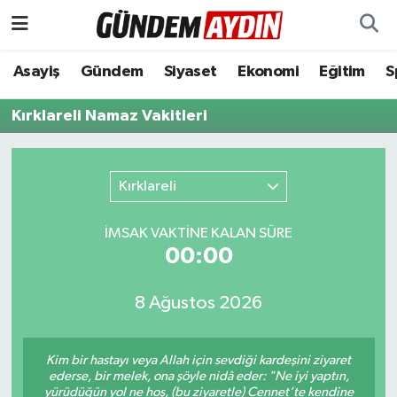
Aydın Nöbetçi Eczaneler
Asayiş
Gündem
Siyaset
Ekonomi
Eğitim
S
Aydın Hava Durumu
Kırklareli Namaz Vakitleri
Aydın Namaz Vakitleri
Kırklareli
Aydın Trafik Yoğunluk Haritası
İMSAK VAKTİNE KALAN SÜRE
Süper Lig Puan Durumu ve Fikstür
00:00
Tüm Manşetler
8 Ağustos 2026
Son Dakika Haberleri
Kim bir hastayı veya Allah için sevdiği kardeşini ziyaret
ederse, bir melek, ona şöyle nidâ eder: "Ne iyi yaptın,
Haber Arşivi
yürüdüğün yol ne hoş, (bu ziyaretle) Cennet’te kendine