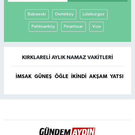
Babaeski
Demirköy
Lüleburgaz
Pehlivanköy
Pınarhisar
Vize
KIRKLARELI AYLIK NAMAZ VAKITLERI
İMSAK
GÜNEŞ
ÖĞLE
İKINDI
AKŞAM
YATSI