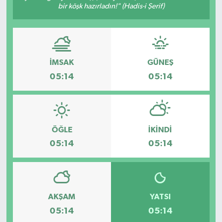
bir köşk hazırladın!" (Hadis-i Şerif)
İMSAK
GÜNEŞ
05:14
05:14
ÖĞLE
İKINDI
05:14
05:14
AKŞAM
YATSI
05:14
05:14