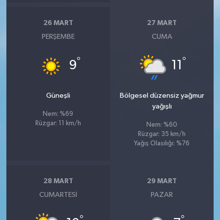
26 MART
27 MART
PERŞEMBE
CUMA
°
°
9
11
Güneşli
Bölgesel düzensiz yağmur
yağışlı
Nem: %69
Rüzgar: 11 km/h
Nem: %60
Rüzgar: 35 km/h
Yağış Olasılığı: %76
28 MART
29 MART
CUMARTESI
PAZAR
°
°