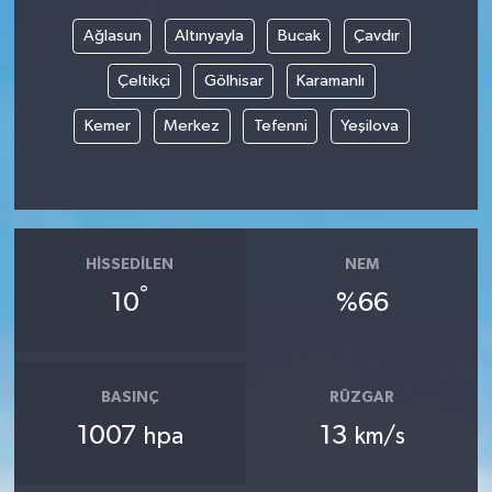
Ağlasun
Altınyayla
Bucak
Çavdır
Çeltikçi
Gölhisar
Karamanlı
Kemer
Merkez
Tefenni
Yeşilova
HISSEDILEN
NEM
°
10
%66
BASINÇ
RÜZGAR
1007
13
hpa
km/s