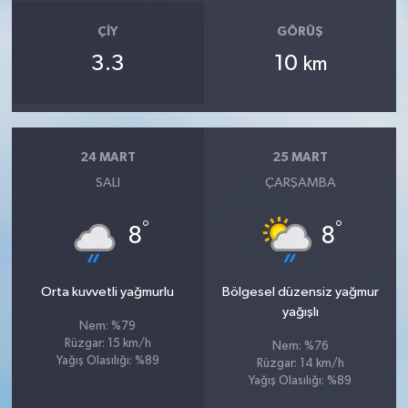
ÇIY
GÖRÜŞ
3.3
10
km
24 MART
25 MART
SALI
ÇARŞAMBA
°
°
8
8
Orta kuvvetli yağmurlu
Bölgesel düzensiz yağmur
yağışlı
Nem: %79
Rüzgar: 15 km/h
Nem: %76
Yağış Olasılığı: %89
Rüzgar: 14 km/h
Yağış Olasılığı: %89