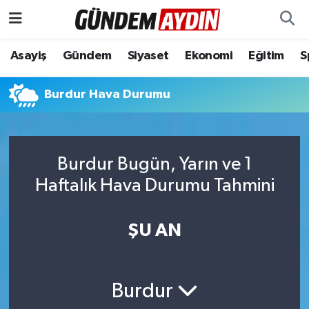
Aydın Nöbetçi Eczaneler
Asayiş
Gündem
Siyaset
Ekonomi
Eğitim
S
Aydın Hava Durumu
Burdur Hava Durumu
Aydın Namaz Vakitleri
Aydın Trafik Yoğunluk Haritası
Burdur Bugün, Yarın ve 1
Haftalık Hava Durumu Tahmini
Süper Lig Puan Durumu ve Fikstür
ŞU AN
Tüm Manşetler
Son Dakika Haberleri
Burdur
Haber Arşivi