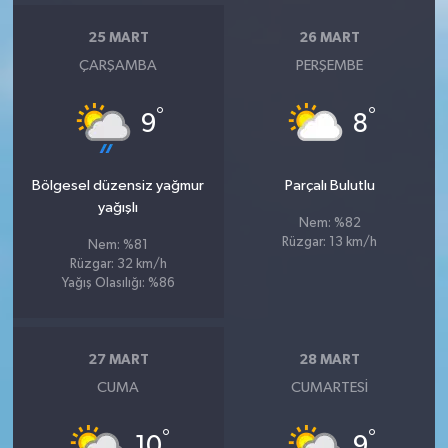
25 MART
26 MART
ÇARŞAMBA
PERŞEMBE
°
°
9
8
Bölgesel düzensiz yağmur
Parçalı Bulutlu
yağışlı
Nem: %82
Rüzgar: 13 km/h
Nem: %81
Rüzgar: 32 km/h
Yağış Olasılığı: %86
27 MART
28 MART
CUMA
CUMARTESI
°
°
10
9