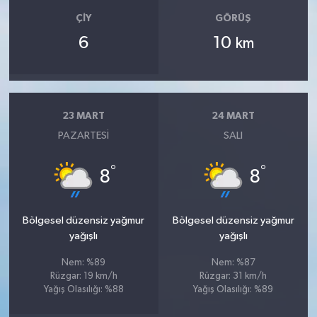
ÇIY
GÖRÜŞ
6
10
km
23 MART
24 MART
PAZARTESI
SALI
°
°
8
8
Bölgesel düzensiz yağmur
Bölgesel düzensiz yağmur
yağışlı
yağışlı
Nem: %89
Nem: %87
Rüzgar: 19 km/h
Rüzgar: 31 km/h
Yağış Olasılığı: %88
Yağış Olasılığı: %89