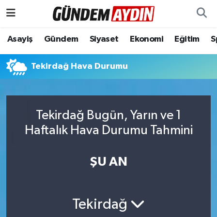
Aydın Nöbetçi Eczaneler
Asayiş
Gündem
Siyaset
Ekonomi
Eğitim
S
Aydın Hava Durumu
Tekirdağ Hava Durumu
Aydın Namaz Vakitleri
Aydın Trafik Yoğunluk Haritası
Tekirdağ Bugün, Yarın ve 1
Haftalık Hava Durumu Tahmini
Süper Lig Puan Durumu ve Fikstür
ŞU AN
Tüm Manşetler
Son Dakika Haberleri
Tekirdağ
Haber Arşivi