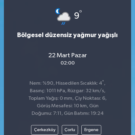
°
9
Bölgesel düzensiz yağmur yağışlı
22 Mart Pazar
02:00
°
Nem: %90, Hissedilen Sıcaklık: 4
,
Basınç: 1011 hPa, Rüzgar: 32 km/s,
Toplam Yağış: 0 mm, Çiy Noktası: 6,
Görüş Mesafesi: 10 km, Gün
Doğumu: 7:11, Gün Batımı: 19:24
Çerkezköy
Çorlu
Ergene