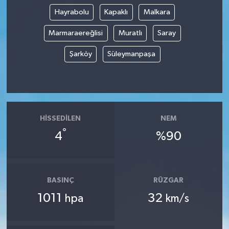
Hayrabolu
Kapaklı
Malkara
Marmaraereğlisi
Muratlı
Saray
Şarköy
Süleymanpaşa
HISSEDILEN
NEM
°
4
%90
BASINÇ
RÜZGAR
1011
32
hpa
km/s