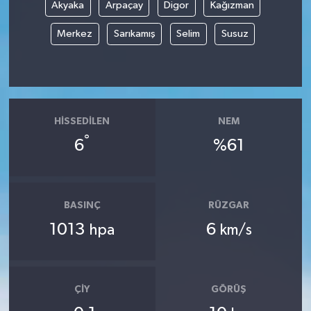
Akyaka
Arpaçay
Digor
Kağızman
Merkez
Sarıkamış
Selim
Susuz
HISSEDILEN
NEM
°
6
%61
BASINÇ
RÜZGAR
1013
6
hpa
km/s
ÇIY
GÖRÜŞ