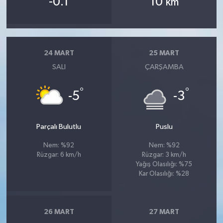
-0.1
10
km
24 MART
25 MART
SALI
ÇARŞAMBA
°
°
-5
-3
Parçalı Bulutlu
Puslu
Nem: %92
Nem: %92
Rüzgar: 6 km/h
Rüzgar: 3 km/h
Yağış Olasılığı: %75
Kar Olasılığı: %28
26 MART
27 MART