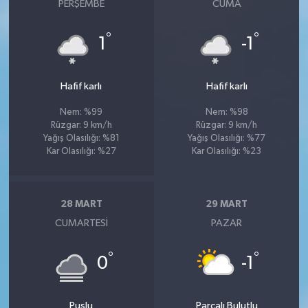
PERŞEMBE
CUMA
°
°
1
-1
Hafif karlı
Hafif karlı
Nem: %99
Nem: %98
Rüzgar: 9 km/h
Rüzgar: 9 km/h
Yağış Olasılığı: %81
Yağış Olasılığı: %77
Kar Olasılığı: %27
Kar Olasılığı: %23
28 MART
29 MART
CUMARTESI
PAZAR
°
°
0
-1
Puslu
Parçalı Bulutlu