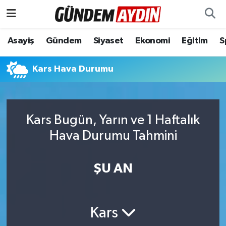
Aydın Nöbetçi Eczaneler
Asayiş
Gündem
Siyaset
Ekonomi
Eğitim
S
Aydın Hava Durumu
Kars Hava Durumu
Aydın Namaz Vakitleri
Aydın Trafik Yoğunluk Haritası
Kars Bugün, Yarın ve 1 Haftalık
Hava Durumu Tahmini
Süper Lig Puan Durumu ve Fikstür
ŞU AN
Tüm Manşetler
Son Dakika Haberleri
Kars
Haber Arşivi