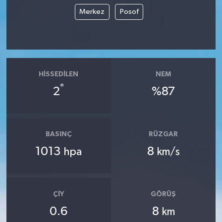
Merkez
Posof
HISSEDILEN
NEM
°
2
%87
BASINÇ
RÜZGAR
1013
8
hpa
km/s
ÇIY
GÖRÜŞ
0.6
8
km