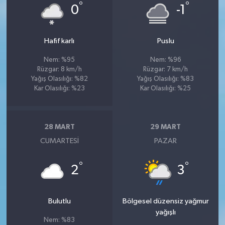
°
°
0
-1
Hafif karlı
Puslu
Nem: %95
Nem: %96
Rüzgar: 8 km/h
Rüzgar: 7 km/h
Yağış Olasılığı: %82
Yağış Olasılığı: %83
Kar Olasılığı: %23
Kar Olasılığı: %25
28 MART
29 MART
CUMARTESI
PAZAR
°
°
2
3
Bulutlu
Bölgesel düzensiz yağmur
yağışlı
Nem: %83