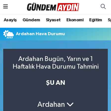
Aydın Nöbetçi Eczaneler
Asayiş
Gündem
Siyaset
Ekonomi
Eğitim
S
Aydın Hava Durumu
Ardahan Hava Durumu
Aydın Namaz Vakitleri
Aydın Trafik Yoğunluk Haritası
Ardahan Bugün, Yarın ve 1
Haftalık Hava Durumu Tahmini
Süper Lig Puan Durumu ve Fikstür
ŞU AN
Tüm Manşetler
Son Dakika Haberleri
Ardahan
Haber Arşivi