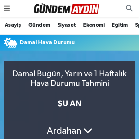
Aydın Nöbetçi Eczaneler
Asayiş
Gündem
Siyaset
Ekonomi
Eğitim
S
Aydın Hava Durumu
Damal Hava Durumu
Aydın Namaz Vakitleri
Aydın Trafik Yoğunluk Haritası
Damal Bugün, Yarın ve 1 Haftalık
Hava Durumu Tahmini
Süper Lig Puan Durumu ve Fikstür
ŞU AN
Tüm Manşetler
Son Dakika Haberleri
Ardahan
Haber Arşivi