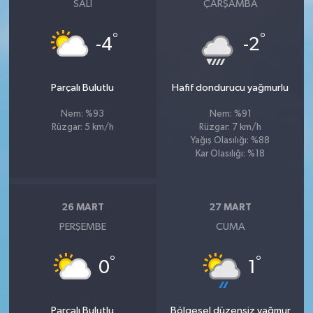
SALI
ÇARŞAMBA
°
°
-4
-2
Parçalı Bulutlu
Hafif dondurucu yağmurlu
Nem: %93
Nem: %91
Rüzgar: 5 km/h
Rüzgar: 7 km/h
Yağış Olasılığı: %88
Kar Olasılığı: %18
26 MART
27 MART
PERŞEMBE
CUMA
°
°
0
1
Parçalı Bulutlu
Bölgesel düzensiz yağmur