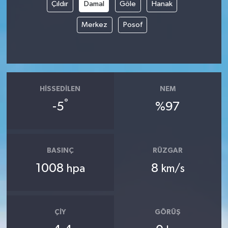
Çıldır
Damal
Göle
Hanak
Merkez
Posof
HISSEDILEN
NEM
°
-5
%97
BASINÇ
RÜZGAR
1008
8
hpa
km/s
ÇIY
GÖRÜŞ