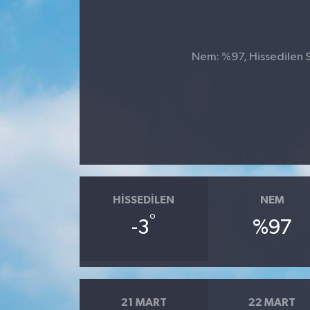
Nem: %97, Hissedilen Sı
HISSEDILEN
NEM
°
-3
%97
21 MART
22 MART