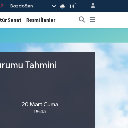
°
Bozdoğan
82
14
02
tür Sanat
Resmi İlanlar
19
18
19
%0
Durumu Tahmini
20 Mart Cuma
19:45