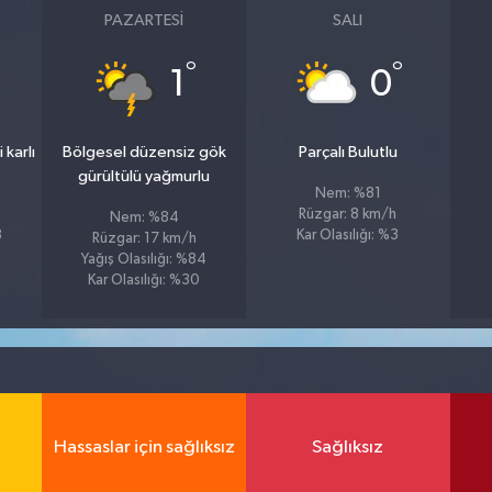
PAZARTESI
SALI
°
°
1
0
 karlı
Bölgesel düzensiz gök
Parçalı Bulutlu
gürültülü yağmurlu
Nem: %81
Rüzgar: 8 km/h
Nem: %84
8
Kar Olasılığı: %3
Rüzgar: 17 km/h
Yağış Olasılığı: %84
Kar Olasılığı: %30
Hassaslar için sağlıksız
Sağlıksız