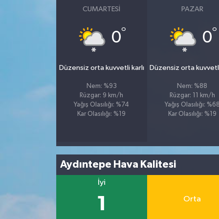
CUMARTESI
PAZAR
°
°
0
0
Düzensiz orta kuvvetli karlı
Düzensiz orta kuvvetli
Nem: %93
Nem: %88
Rüzgar: 9 km/h
Rüzgar: 11 km/h
Yağış Olasılığı: %74
Yağış Olasılığı: %6
Kar Olasılığı: %19
Kar Olasılığı: %19
Aydıntepe Hava Kalitesi
İyi
1
Orta