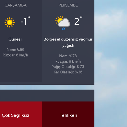
ÇARŞAMBA
PERŞEMBE
°
°
-1
2
Güneşli
Bölgesel düzensiz yağmur
yağışlı
Nem: %69
Rüzgar: 6 km/h
Nem: %78
Rüzgar: 8 km/h
Yağış Olasılığı: %73
Kar Olasılığı: %36
Çok Sağlıksız
Tehlikeli