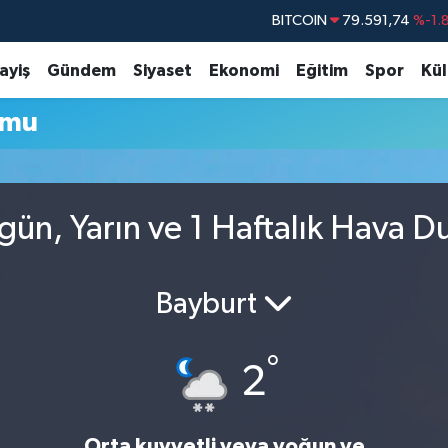
BITCOIN
79.591,74
%-1.
DOLAR
45,43620
%0.
ayiş
Gündem
Siyaset
Ekonomi
Eğitim
Spor
Kül
EURO
53,38690
%0.
umu
STERLİN
61,60380
%0.
G.ALTIN
6862,09000
%0.
BİST100
14.598,00
ün, Yarın ve 1 Haftalık Hava 
Bayburt
°
2
Orta kuvvetli veya yoğun ve