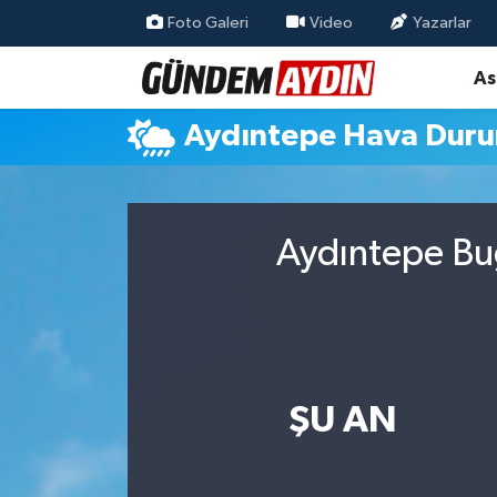
Foto Galeri
Video
Yazarlar
As
Aydın Nöbetçi Eczaneler
Aydıntepe Hava Dur
Aydın Hava Durumu
Aydın Namaz Vakitleri
Aydıntepe Bug
Aydın Trafik Yoğunluk Haritası
Süper Lig Puan Durumu ve Fikstür
Tüm Manşetler
ŞU AN
Son Dakika Haberleri
Haber Arşivi