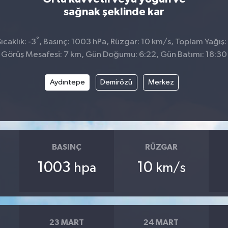
sağnak şeklinde kar
°
caklık: -3
, Basınç: 1003 hPa, Rüzgar: 10 km/s, Toplam Yağış:
Görüş Mesafesi: 7 km, Gün Doğumu: 6:22, Gün Batımı: 18:30
Aydıntepe
Demirözü
Merkez
BASINÇ
RÜZGAR
1003
10
hpa
km/s
23 MART
24 MART