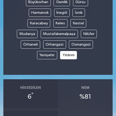
Büyükorhan
Gemlik
Gürsu
Harmancık
İnegöl
İznik
Karacabey
Keles
Kestel
Mudanya
Mustafakemalpaşa
Nilüfer
Orhaneli
Orhangazi
Osmangazi
Yenişehir
Yıldırım
HISSEDILEN
NEM
°
6
%81