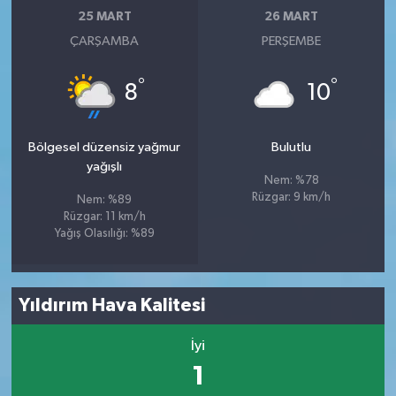
25 MART
26 MART
ÇARŞAMBA
PERŞEMBE
°
°
8
10
Bölgesel düzensiz yağmur
Bulutlu
yağışlı
Nem: %78
Rüzgar: 9 km/h
Nem: %89
Rüzgar: 11 km/h
Yağış Olasılığı: %89
Yıldırım Hava Kalitesi
İyi
1