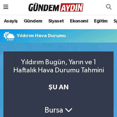
Aydın Nöbetçi Eczaneler
Asayiş
Gündem
Siyaset
Ekonomi
Eğitim
S
Aydın Hava Durumu
Yıldırım Hava Durumu
Aydın Namaz Vakitleri
Aydın Trafik Yoğunluk Haritası
Yıldırım Bugün, Yarın ve 1
Haftalık Hava Durumu Tahmini
Süper Lig Puan Durumu ve Fikstür
ŞU AN
Tüm Manşetler
Son Dakika Haberleri
Bursa
Haber Arşivi