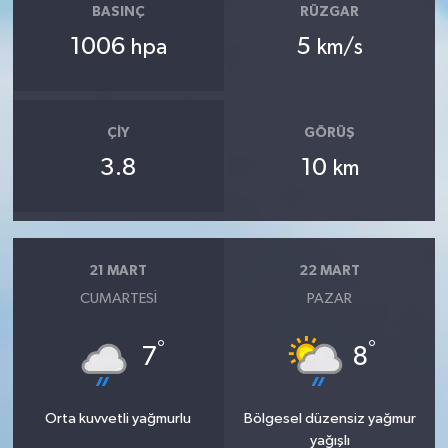
BASINÇ
RÜZGAR
1006
5
hpa
km/s
ÇIY
GÖRÜŞ
3.8
10
km
21 MART
22 MART
CUMARTESI
PAZAR
°
°
7
8
Orta kuvvetli yağmurlu
Bölgesel düzensiz yağmur
yağışlı