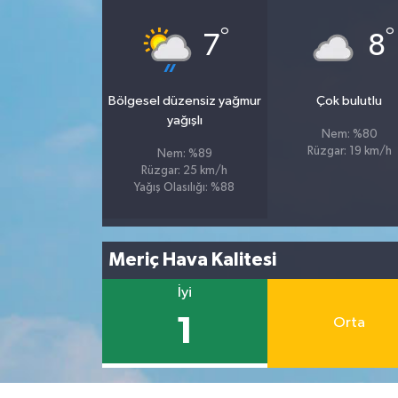
°
°
7
8
Bölgesel düzensiz yağmur
Çok bulutlu
yağışlı
Nem: %80
Rüzgar: 19 km/h
Nem: %89
Rüzgar: 25 km/h
Yağış Olasılığı: %88
Meriç Hava Kalitesi
İyi
1
Orta