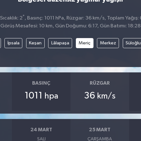
°
ıcaklık: 2
, Basınç: 1011 hPa, Rüzgar: 36 km/s, Toplam Yağış:
Görüş Mesafesi: 10 km, Gün Doğumu: 6:17, Gün Batımı: 18:28
İpsala
Keşan
Lâlapaşa
Meriç
Merkez
Süloğlu
BASINÇ
RÜZGAR
1011
36
hpa
km/s
24 MART
25 MART
SALI
ÇARŞAMBA