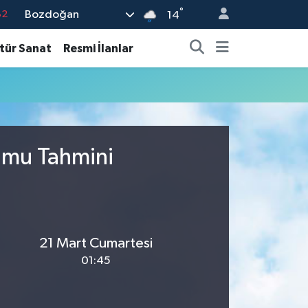
°
Bozdoğan
82
14
02
tür Sanat
Resmi İlanlar
19
18
19
%0
rumu Tahmini
21 Mart Cumartesi
01:45