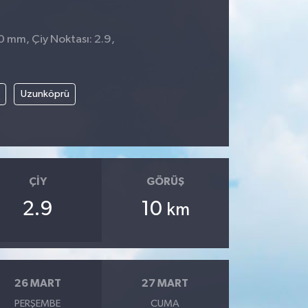
 0 mm, Çiy Noktası: 2.9,
Uzunköprü
ÇIY
GÖRÜŞ
2.9
10
km
26 MART
27 MART
PERŞEMBE
CUMA