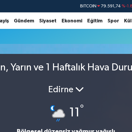
BITCOIN
79.591,74
%-1.
DOLAR
45,43620
%0.
ayiş
Gündem
Siyaset
Ekonomi
Eğitim
Spor
Kül
EURO
53,38690
%0.
STERLİN
61,60380
%0.
G.ALTIN
6862,09000
%0.
BİST100
14.598,00
, Yarın ve 1 Haftalık Hava Du
Edirne
°
11
Bölgesel düzensiz yağmur yağışlı