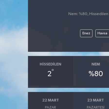
Nem: %80, Hissedilen S
Enez
Havsa
HISSEDILEN
NEM
°
2
%80
22 MART
23 MART
PAZAR
PAZARTESI