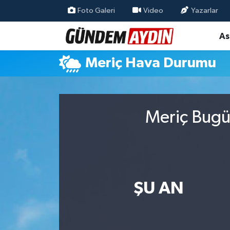
Foto Galeri
Video
Yazarlar
As
Aydın Nöbetçi Eczaneler
Meriç Hava Durumu
Aydın Hava Durumu
Aydın Namaz Vakitleri
Meriç Bugün
Aydın Trafik Yoğunluk Haritası
Süper Lig Puan Durumu ve Fikstür
Tüm Manşetler
ŞU AN
Son Dakika Haberleri
Haber Arşivi