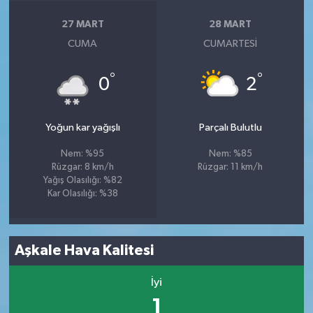
27 MART
28 MART
CUMA
CUMARTESI
°
°
0
2
Yoğun kar yağışlı
Parçalı Bulutlu
Nem: %95
Nem: %85
Rüzgar: 8 km/h
Rüzgar: 11 km/h
Yağış Olasılığı: %82
Kar Olasılığı: %38
Aşkale Hava Kalitesi
İyi
1