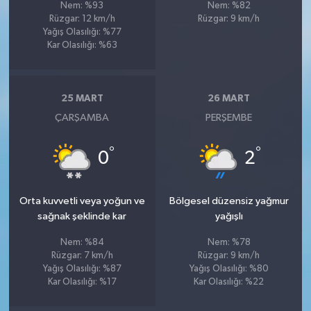
Nem: %93
Nem: %82
Rüzgar: 12 km/h
Rüzgar: 9 km/h
Yağış Olasılığı: %77
Kar Olasılığı: %63
25 MART
26 MART
ÇARŞAMBA
PERŞEMBE
°
°
0
2
Orta kuvvetli veya yoğun ve
Bölgesel düzensiz yağmur
sağnak şeklinde kar
yağışlı
Nem: %84
Nem: %78
Rüzgar: 7 km/h
Rüzgar: 9 km/h
Yağış Olasılığı: %87
Yağış Olasılığı: %80
Kar Olasılığı: %17
Kar Olasılığı: %22