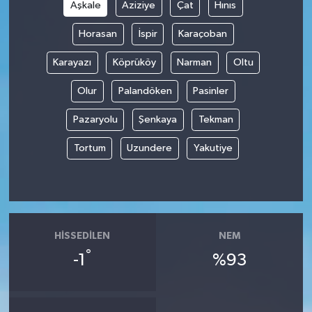
Aşkale
Aziziye
Çat
Hınıs
Horasan
İspir
Karaçoban
Karayazı
Köprüköy
Narman
Oltu
Olur
Palandöken
Pasinler
Pazaryolu
Şenkaya
Tekman
Tortum
Uzundere
Yakutiye
HISSEDILEN
NEM
°
-1
%93