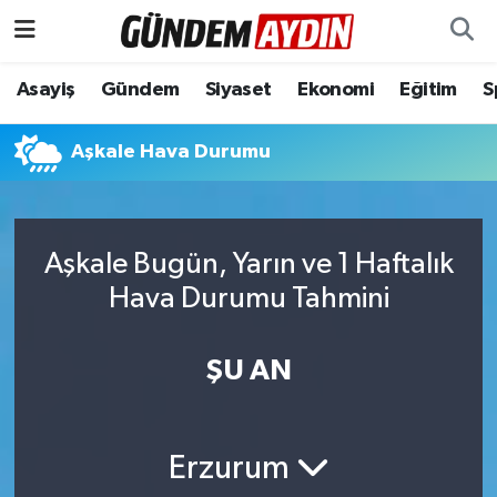
Aydın Nöbetçi Eczaneler
Asayiş
Gündem
Siyaset
Ekonomi
Eğitim
S
Aydın Hava Durumu
Aşkale Hava Durumu
Aydın Namaz Vakitleri
Aydın Trafik Yoğunluk Haritası
Aşkale Bugün, Yarın ve 1 Haftalık
Hava Durumu Tahmini
Süper Lig Puan Durumu ve Fikstür
ŞU AN
Tüm Manşetler
Son Dakika Haberleri
Erzurum
Haber Arşivi