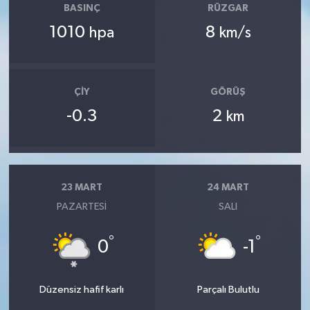
BASINÇ
RÜZGAR
1010
8
hpa
km/s
ÇIY
GÖRÜŞ
-0.3
2
km
23 MART
24 MART
PAZARTESI
SALI
°
°
0
-1
Düzensiz hafif karlı
Parçalı Bulutlu