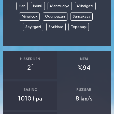
Han
İnönü
Mahmudiye
Mihalgazi
Mihalıççık
Odunpazarı
Sarıcakaya
Seyitgazi
Sivrihisar
Tepebaşı
HISSEDILEN
NEM
°
2
%94
BASINÇ
RÜZGAR
1010
8
hpa
km/s