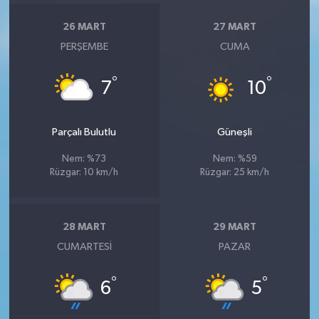
26 MART
27 MART
PERŞEMBE
CUMA
°
°
7
10
Parçalı Bulutlu
Güneşli
Nem: %73
Nem: %59
Rüzgar: 10 km/h
Rüzgar: 25 km/h
28 MART
29 MART
CUMARTESI
PAZAR
°
°
6
5