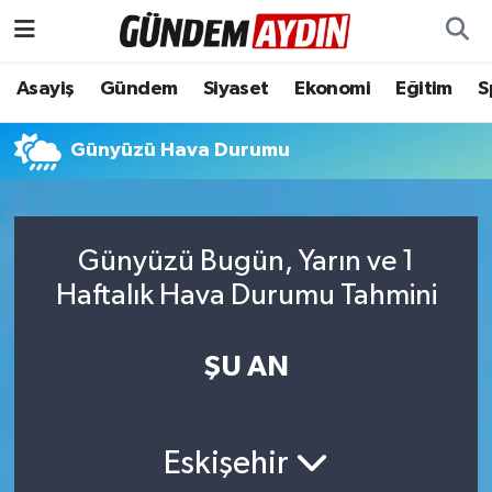
Aydın Nöbetçi Eczaneler
Asayiş
Gündem
Siyaset
Ekonomi
Eğitim
S
Aydın Hava Durumu
Günyüzü Hava Durumu
Aydın Namaz Vakitleri
Aydın Trafik Yoğunluk Haritası
Günyüzü Bugün, Yarın ve 1
Haftalık Hava Durumu Tahmini
Süper Lig Puan Durumu ve Fikstür
ŞU AN
Tüm Manşetler
Son Dakika Haberleri
Eskişehir
Haber Arşivi