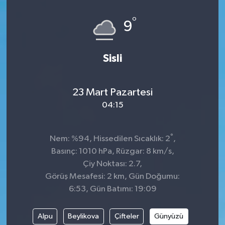
°
9
Sisli
23 Mart Pazartesi
04:15
°
Nem: %94, Hissedilen Sıcaklık: 2
,
Basınç: 1010 hPa, Rüzgar: 8 km/s,
Çiy Noktası: 2.7,
Görüş Mesafesi: 2 km, Gün Doğumu:
6:53, Gün Batımı: 19:09
Alpu
Beylikova
Çifteler
Günyüzü