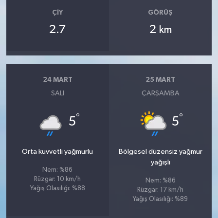
ÇIY
GÖRÜŞ
2.7
2
km
24 MART
25 MART
SALI
ÇARŞAMBA
°
°
5
5
Orta kuvvetli yağmurlu
Bölgesel düzensiz yağmur
yağışlı
Nem: %86
Rüzgar: 10 km/h
Nem: %86
Yağış Olasılığı: %88
Rüzgar: 17 km/h
Yağış Olasılığı: %89