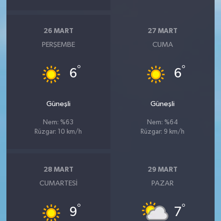
26 MART
27 MART
PERŞEMBE
CUMA
°
°
6
6
Güneşli
Güneşli
Nem: %63
Nem: %64
Rüzgar: 10 km/h
Rüzgar: 9 km/h
28 MART
29 MART
CUMARTESI
PAZAR
°
°
9
7