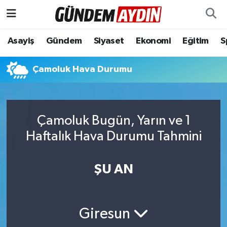
Aydın Nöbetçi Eczaneler
Asayiş
Gündem
Siyaset
Ekonomi
Eğitim
S
Aydın Hava Durumu
Çamoluk Hava Durumu
Aydın Namaz Vakitleri
Aydın Trafik Yoğunluk Haritası
Çamoluk Bugün, Yarın ve 1
Haftalık Hava Durumu Tahmini
Süper Lig Puan Durumu ve Fikstür
ŞU AN
Tüm Manşetler
Son Dakika Haberleri
Giresun
Haber Arşivi