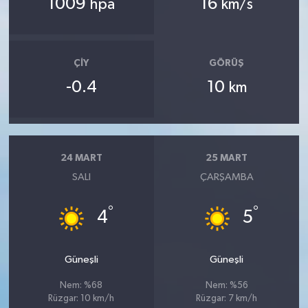
1009
16
hpa
km/s
ÇIY
GÖRÜŞ
-0.4
10
km
24 MART
25 MART
SALI
ÇARŞAMBA
°
°
4
5
Güneşli
Güneşli
Nem: %68
Nem: %56
Rüzgar: 10 km/h
Rüzgar: 7 km/h