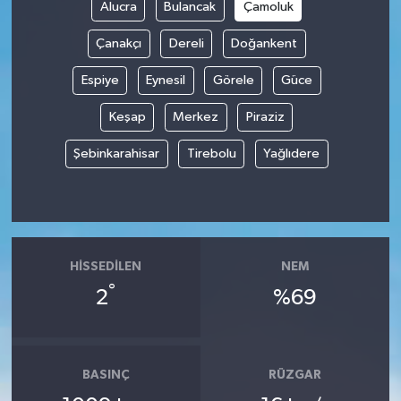
Alucra
Bulancak
Çamoluk
Çanakçı
Dereli
Doğankent
Espiye
Eynesil
Görele
Güce
Keşap
Merkez
Piraziz
Şebinkarahisar
Tirebolu
Yağlıdere
HISSEDILEN
NEM
°
2
%69
BASINÇ
RÜZGAR