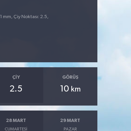
 1 mm, Çiy Noktası: 2.5,
ÇIY
GÖRÜŞ
2.5
10
km
28 MART
29 MART
CUMARTESI
PAZAR