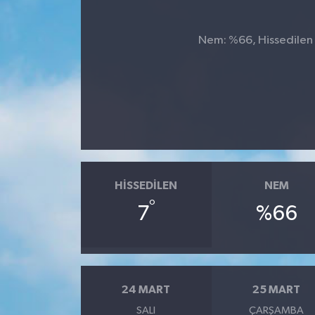
Nem: %66, Hissedilen S
HISSEDILEN
NEM
°
7
%66
24 MART
25 MART
SALI
ÇARŞAMBA