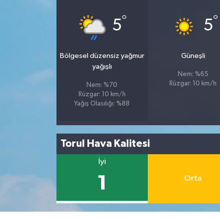
°
°
5
5
Bölgesel düzensiz yağmur
Güneşli
yağışlı
Nem: %65
Rüzgar: 10 km/h
Nem: %70
Rüzgar: 10 km/h
Yağış Olasılığı: %88
Torul Hava Kalitesi
İyi
1
Orta