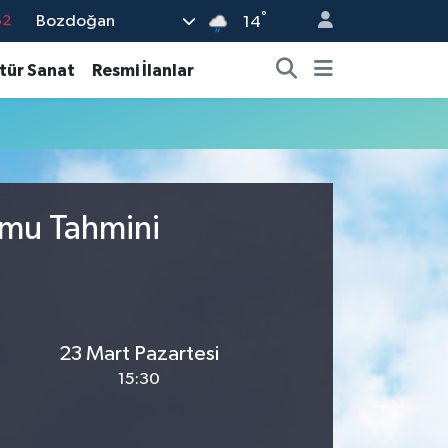
°
Bozdoğan
82
14
02
tür Sanat
Resmi İlanlar
19
18
19
%0
umu Tahmini
23 Mart Pazartesi
15:30