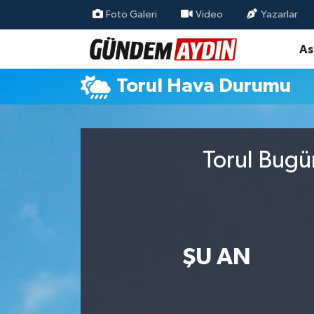
Foto Galeri
Video
Yazarlar
As
Aydın Nöbetçi Eczaneler
Torul Hava Durumu
Aydın Hava Durumu
Aydın Namaz Vakitleri
Torul Bugü
Aydın Trafik Yoğunluk Haritası
Süper Lig Puan Durumu ve Fikstür
Tüm Manşetler
ŞU AN
Son Dakika Haberleri
Haber Arşivi