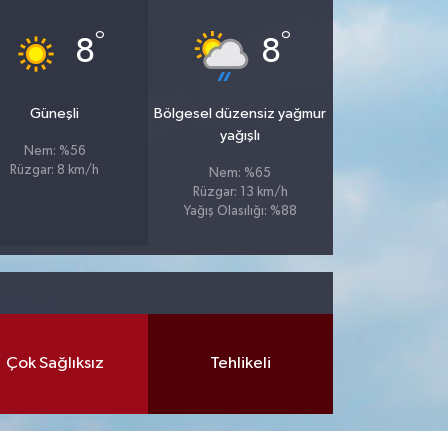
°
°
8
8
Güneşli
Bölgesel düzensiz yağmur
yağışlı
Nem: %56
Rüzgar: 8 km/h
Nem: %65
Rüzgar: 13 km/h
Yağış Olasılığı: %88
Çok Sağlıksız
Tehlikeli