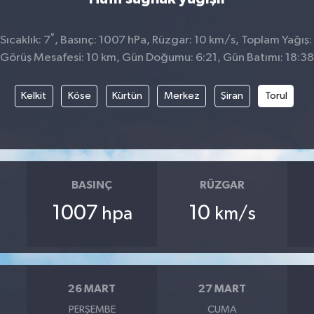
°
ıcaklık: 7
, Basınç: 1007 hPa, Rüzgar: 10 km/s, Toplam Yağış:
Görüş Mesafesi: 10 km, Gün Doğumu: 6:21, Gün Batımı: 18:38
Kelkit
Köse
Kürtün
Merkez
Şiran
Torul
BASINÇ
RÜZGAR
1007
10
hpa
km/s
26 MART
27 MART
PERŞEMBE
CUMA