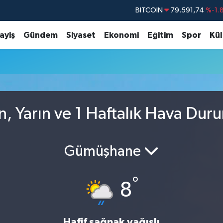
BITCOIN
79.591,74
%-1.
DOLAR
45,43620
%0.
ayiş
Gündem
Siyaset
Ekonomi
Eğitim
Spor
Kül
EURO
53,38690
%0.
STERLİN
61,60380
%0.
G.ALTIN
6862,09000
%0.
BİST100
14.598,00
n, Yarın ve 1 Haftalık Hava Dur
Gümüşhane
°
8
Hafif sağnak yağışlı