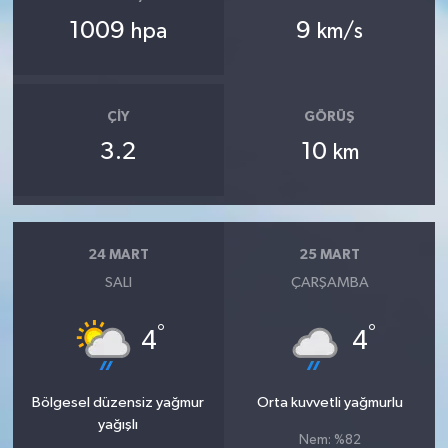
1009
9
hpa
km/s
ÇIY
GÖRÜŞ
3.2
10
km
24 MART
25 MART
SALI
ÇARŞAMBA
°
°
4
4
Bölgesel düzensiz yağmur
Orta kuvvetli yağmurlu
yağışlı
Nem: %82