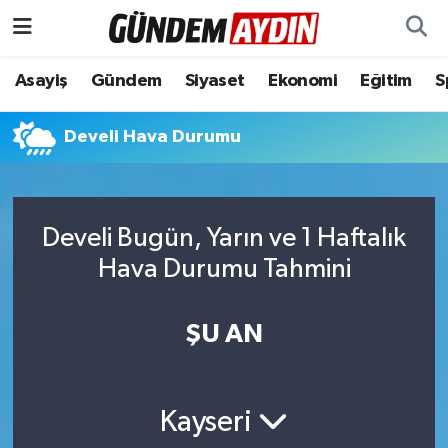
Aydın Nöbetçi Eczaneler
Asayiş
Gündem
Siyaset
Ekonomi
Eğitim
S
Aydın Hava Durumu
Develi Hava Durumu
Aydın Namaz Vakitleri
Aydın Trafik Yoğunluk Haritası
Develi Bugün, Yarın ve 1 Haftalık
Hava Durumu Tahmini
Süper Lig Puan Durumu ve Fikstür
ŞU AN
Tüm Manşetler
Son Dakika Haberleri
Kayseri
Haber Arşivi