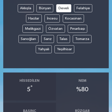
Akkışla
Bünyan
Develi
Felahiye
Hacılar
İncesu
Kocasinan
Melikgazi
Özvatan
Pınarbaşı
Sarıoğlan
Sarız
Talas
Tomarza
Yahyalı
Yeşilhisar
HISSEDILEN
NEM
°
5
%80
BASINÇ
RÜZGAR