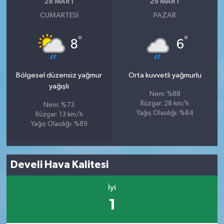
28 MART
29 MART
CUMARTESI
PAZAR
°
°
8
6
Bölgesel düzensiz yağmur
Orta kuvvetli yağmurlu
yağışlı
Nem: %88
Rüzgar: 28 km/h
Nem: %73
Yağış Olasılığı: %84
Rüzgar: 13 km/h
Yağış Olasılığı: %89
Develi Hava Kalitesi
İyi
1