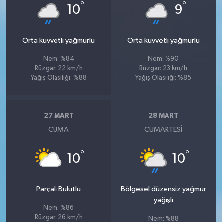
°
°
10
9
Orta kuvvetli yağmurlu
Orta kuvvetli yağmurlu
Nem: %84
Nem: %90
Rüzgar: 22 km/h
Rüzgar: 23 km/h
Yağış Olasılığı: %88
Yağış Olasılığı: %85
27 MART
28 MART
CUMA
CUMARTESI
°
°
10
10
Parçalı Bulutlu
Bölgesel düzensiz yağmur
yağışlı
Nem: %86
Rüzgar: 26 km/h
Nem: %88