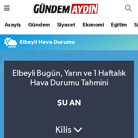
Aydın Nöbetçi Eczaneler
Asayiş
Gündem
Siyaset
Ekonomi
Eğitim
S
Aydın Hava Durumu
Elbeyli Hava Durumu
Aydın Namaz Vakitleri
Aydın Trafik Yoğunluk Haritası
Elbeyli Bugün, Yarın ve 1 Haftalık
Hava Durumu Tahmini
Süper Lig Puan Durumu ve Fikstür
ŞU AN
Tüm Manşetler
Son Dakika Haberleri
Kilis
Haber Arşivi