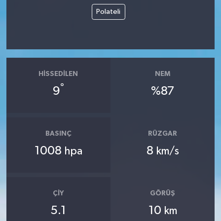
Polateli
HISSEDILEN
NEM
°
9
%87
BASINÇ
RÜZGAR
1008
8
hpa
km/s
ÇIY
GÖRÜŞ
5.1
10
km