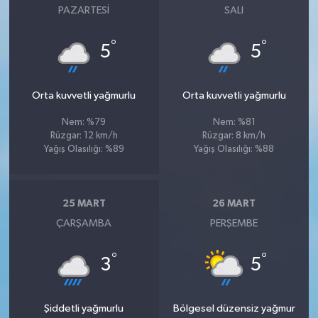
PAZARTESI
SALI
°
°
5
5
Orta kuvvetli yağmurlu
Orta kuvvetli yağmurlu
Nem: %79
Nem: %81
Rüzgar: 12 km/h
Rüzgar: 8 km/h
Yağış Olasılığı: %89
Yağış Olasılığı: %88
25 MART
26 MART
ÇARŞAMBA
PERŞEMBE
°
°
3
5
Şiddetli yağmurlu
Bölgesel düzensiz yağmur