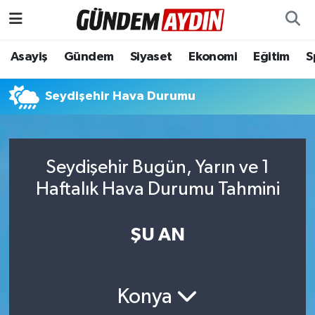
Aydın Nöbetçi Eczaneler
Asayiş
Gündem
Siyaset
Ekonomi
Eğitim
S
Aydın Hava Durumu
Seydişehir Hava Durumu
Aydın Namaz Vakitleri
Aydın Trafik Yoğunluk Haritası
Seydişehir Bugün, Yarın ve 1
Haftalık Hava Durumu Tahmini
Süper Lig Puan Durumu ve Fikstür
ŞU AN
Tüm Manşetler
Son Dakika Haberleri
Konya
Haber Arşivi