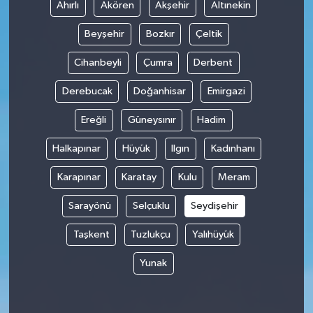
Ahırlı
Akören
Akşehir
Altınekin
Beyşehir
Bozkır
Çeltik
Cihanbeyli
Çumra
Derbent
Derebucak
Doğanhisar
Emirgazi
Ereğli
Güneysınır
Hadim
Halkapınar
Hüyük
Ilgın
Kadınhanı
Karapınar
Karatay
Kulu
Meram
Sarayönü
Selçuklu
Seydişehir
Taşkent
Tuzlukçu
Yalıhüyük
Yunak