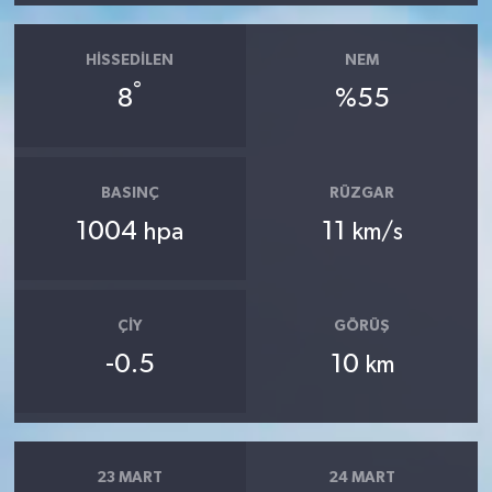
HISSEDILEN
NEM
°
8
%55
BASINÇ
RÜZGAR
1004
11
hpa
km/s
ÇIY
GÖRÜŞ
-0.5
10
km
23 MART
24 MART