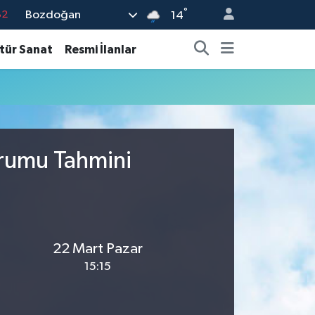
°
Bozdoğan
82
14
02
tür Sanat
Resmi İlanlar
19
18
19
%0
urumu Tahmini
22 Mart Pazar
15:15