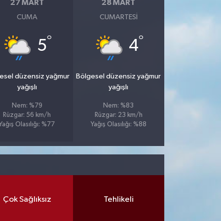
27 MART
28 MART
CUMA
CUMARTESI
°
°
5
4
esel düzensiz yağmur
Bölgesel düzensiz yağmur
yağışlı
yağışlı
Nem: %79
Nem: %83
Rüzgar: 56 km/h
Rüzgar: 23 km/h
Yağış Olasılığı: %77
Yağış Olasılığı: %88
Çok Sağlıksız
Tehlikeli