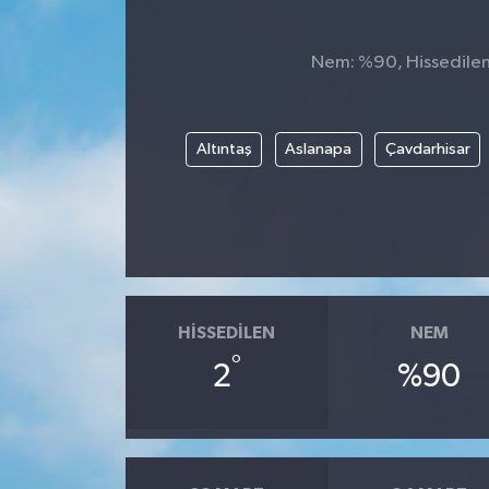
Nem: %90, Hissedilen 
Altıntaş
Aslanapa
Çavdarhisar
HISSEDILEN
NEM
°
2
%90