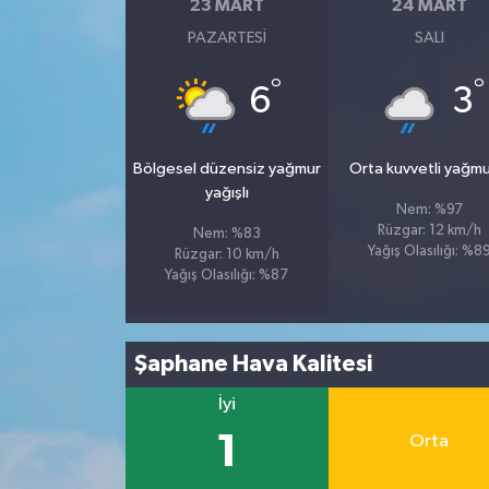
23 MART
24 MART
PAZARTESI
SALI
°
°
6
3
Bölgesel düzensiz yağmur
Orta kuvvetli yağmu
yağışlı
Nem: %97
Rüzgar: 12 km/h
Nem: %83
Yağış Olasılığı: %8
Rüzgar: 10 km/h
Yağış Olasılığı: %87
Şaphane Hava Kalitesi
İyi
1
Orta