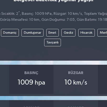
°
Sıcaklık: 2
, Basınç: 1009 hPa, Rüzgar: 10 km/s, Toplam Yağış
Görüş Mesafesi: 10 km, Gün Doğumu: 7:05, Gün Batımı: 19:1
Domaniç
Dumlupınar
Emet
Gediz
Hisarcık
Mer
Tavşanlı
BASINÇ
RÜZGAR
1009
10
hpa
km/s