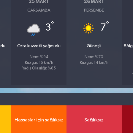
25 MART
26 MART
ÇARŞAMBA
PERŞEMBE
°
°
3
7
rlu
Orta kuvvetli yağmurlu
Güneşli
Bölg
Nem: %94
Nem: %70
Rüzgar: 16 km/h
Rüzgar: 14 km/h
9
Yağış Olasılığı: %85
Hassaslar için sağlıksız
Sağlıksız