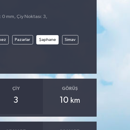
: 0 mm, Çiy Noktası: 3,
8
kez
Pazarlar
Şaphane
Simav
ÇIY
GÖRÜŞ
3
10
km