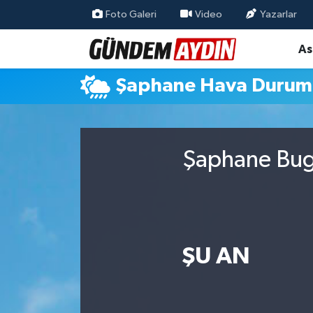
Foto Galeri
Video
Yazarlar
As
Aydın Nöbetçi Eczaneler
Şaphane Hava Durum
Aydın Hava Durumu
Aydın Namaz Vakitleri
Şaphane Bugü
Aydın Trafik Yoğunluk Haritası
Süper Lig Puan Durumu ve Fikstür
Tüm Manşetler
ŞU AN
Son Dakika Haberleri
Haber Arşivi