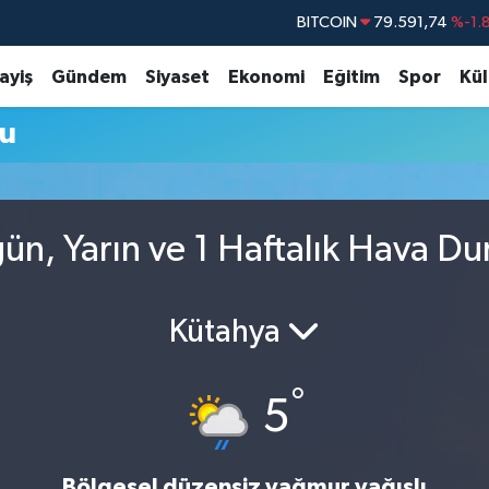
BITCOIN
79.591,74
%-1.
DOLAR
45,43620
%0.
ayiş
Gündem
Siyaset
Ekonomi
Eğitim
Spor
Kül
EURO
53,38690
%0.
u
STERLİN
61,60380
%0.
G.ALTIN
6862,09000
%0.
BİST100
14.598,00
n, Yarın ve 1 Haftalık Hava D
Kütahya
°
5
Bölgesel düzensiz yağmur yağışlı