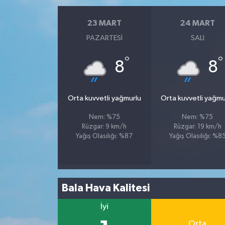
23 MART
24 MART
PAZARTESI
SALI
°
°
8
8
Orta kuvvetli yağmurlu
Orta kuvvetli yağmu
Nem: %75
Nem: %75
Rüzgar: 9 km/h
Rüzgar: 19 km/h
Yağış Olasılığı: %87
Yağış Olasılığı: %8
Bala Hava Kalitesi
İyi
Orta