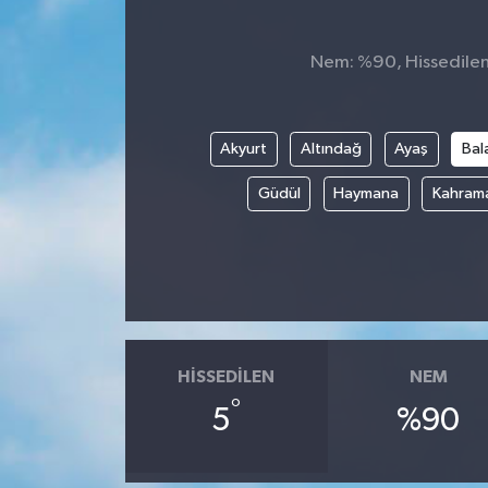
Nem: %90, Hissedilen 
Akyurt
Altındağ
Ayaş
Bal
Güdül
Haymana
Kahram
HISSEDILEN
NEM
°
5
%90