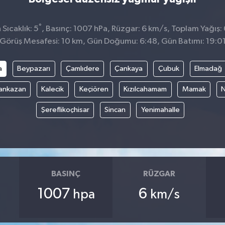
°
Sıcaklık: 5
, Basınç: 1007 hPa, Rüzgar: 6 km/s, Toplam Yağış: 
Görüş Mesafesi: 10 km, Gün Doğumu: 6:48, Gün Batımı: 19:0
a
Beypazarı
Çamlıdere
Çankaya
Çubuk
Elmadağ
ankazan
Kalecik
Keçiören
Kızılcahamam
Mamak
N
Şereflikoçhisar
Sincan
Yenimahalle
BASINÇ
RÜZGAR
1007
6
hpa
km/s