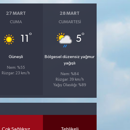
27 MART
28 MART
CUMA
CUMARTESI
°
°
11
5
Güneşli
Bölgesel düzensiz yağmur
yağışlı
Nem: %55
Rüzgar: 23 km/h
Nem: %84
Rüzgar: 39 km/h
Yağış Olasılığı: %89
Çok Sağlıksız
Tehlikeli