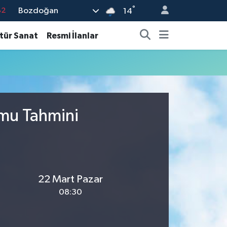
°
Bozdoğan
82
14
02
tür Sanat
Resmi İlanlar
19
18
19
%0
umu Tahmini
22 Mart Pazar
08:30