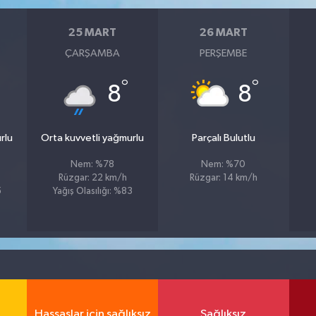
25 MART
26 MART
ÇARŞAMBA
PERŞEMBE
°
°
8
8
rlu
Orta kuvvetli yağmurlu
Parçalı Bulutlu
Nem: %78
Nem: %70
Rüzgar: 22 km/h
Rüzgar: 14 km/h
5
Yağış Olasılığı: %83
Hassaslar için sağlıksız
Sağlıksız