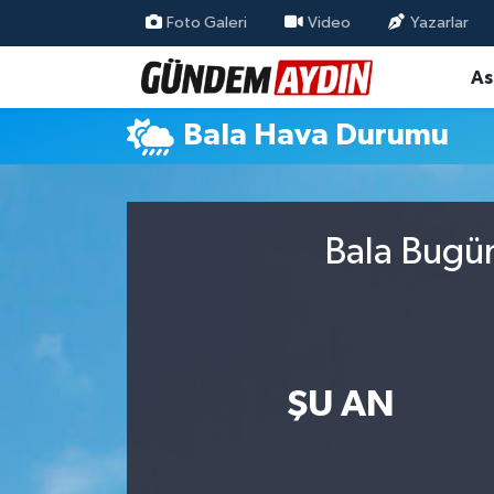
Foto Galeri
Video
Yazarlar
As
Aydın Nöbetçi Eczaneler
Bala Hava Durumu
Aydın Hava Durumu
Aydın Namaz Vakitleri
Bala Bugün
Aydın Trafik Yoğunluk Haritası
Süper Lig Puan Durumu ve Fikstür
Tüm Manşetler
ŞU AN
Son Dakika Haberleri
Haber Arşivi