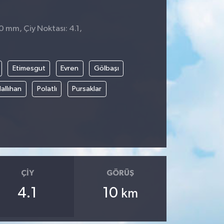
0 mm, Çiy Noktası: 4.1,
1
Etimesgut
Evren
Gölbaşı
allıhan
Polatlı
Pursaklar
ÇIY
GÖRÜŞ
4.1
10
km