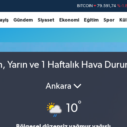
BITCOIN
79.591,74
%-1.
DOLAR
45,43620
%0.
ayiş
Gündem
Siyaset
Ekonomi
Eğitim
Spor
Kül
EURO
53,38690
%0.
STERLİN
61,60380
%0.
G.ALTIN
6862,09000
%0.
BİST100
14.598,00
, Yarın ve 1 Haftalık Hava Dur
Ankara
°
10
Bölgesel düzensiz yağmur yağışlı