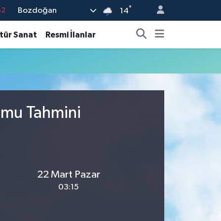
°
Bozdoğan
82
14
02
tür Sanat
Resmi İlanlar
19
18
19
%0
umu Tahmini
22 Mart Pazar
03:15