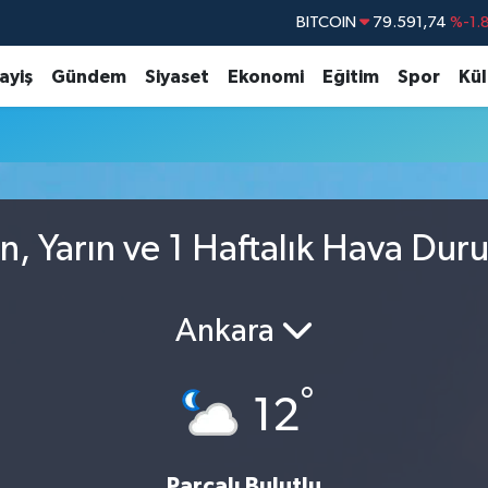
BITCOIN
79.591,74
%-1.
DOLAR
45,43620
%0.
ayiş
Gündem
Siyaset
Ekonomi
Eğitim
Spor
Kül
EURO
53,38690
%0.
STERLİN
61,60380
%0.
G.ALTIN
6862,09000
%0.
BİST100
14.598,00
n, Yarın ve 1 Haftalık Hava Dur
Ankara
°
12
Parçalı Bulutlu