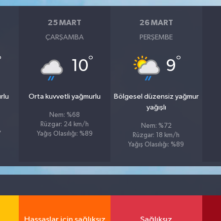
25 MART
26 MART
ÇARŞAMBA
PERŞEMBE
°
°
°
10
9
rlu
Orta kuvvetli yağmurlu
Bölgesel düzensiz yağmur
yağışlı
Nem: %68
Rüzgar: 24 km/h
Nem: %72
7
Yağış Olasılığı: %89
Rüzgar: 18 km/h
Yağış Olasılığı: %89
Hassaslar için sağlıksız
Sağlıksız