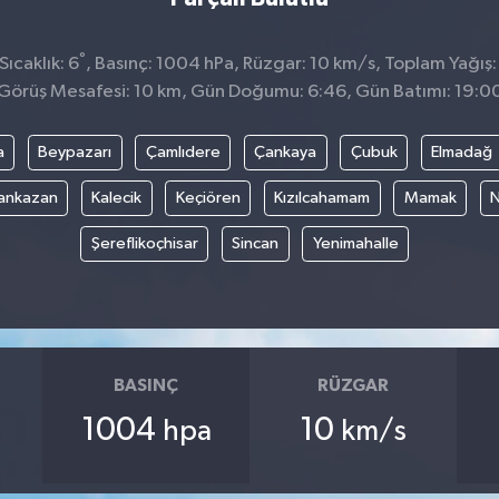
°
ıcaklık: 6
, Basınç: 1004 hPa, Rüzgar: 10 km/s, Toplam Yağış:
Görüş Mesafesi: 10 km, Gün Doğumu: 6:46, Gün Batımı: 19:0
a
Beypazarı
Çamlıdere
Çankaya
Çubuk
Elmadağ
ankazan
Kalecik
Keçiören
Kızılcahamam
Mamak
N
Şereflikoçhisar
Sincan
Yenimahalle
BASINÇ
RÜZGAR
1004
10
hpa
km/s