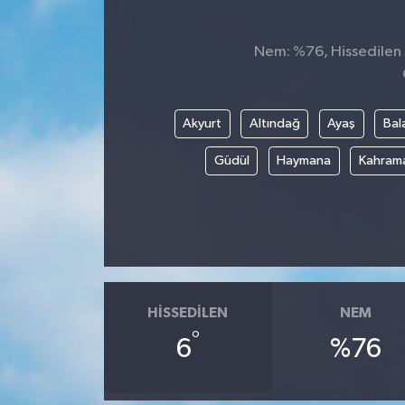
Nem: %76, Hissedilen S
Akyurt
Altındağ
Ayaş
Bal
Güdül
Haymana
Kahram
HISSEDILEN
NEM
°
6
%76