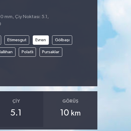
 0 mm, Çiy Noktası: 5.1,
0
Etimesgut
Evren
Gölbaşı
allıhan
Polatlı
Pursaklar
ÇIY
GÖRÜŞ
5.1
10
km