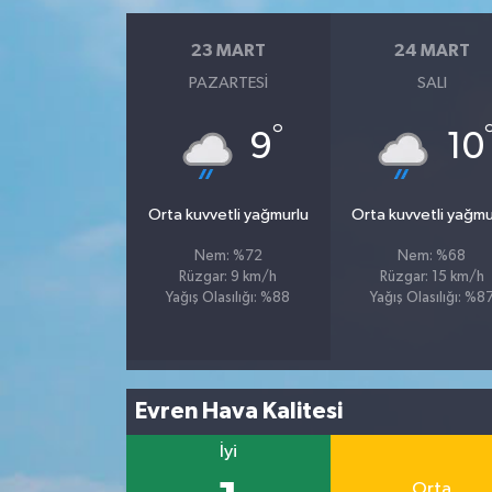
23 MART
24 MART
PAZARTESI
SALI
°
9
10
Orta kuvvetli yağmurlu
Orta kuvvetli yağmu
Nem: %72
Nem: %68
Rüzgar: 9 km/h
Rüzgar: 15 km/h
Yağış Olasılığı: %88
Yağış Olasılığı: %8
Evren Hava Kalitesi
İyi
Orta