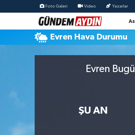
Foto Galeri
Video
Yazarlar
As
Aydın Nöbetçi Eczaneler
Evren Hava Durumu
Aydın Hava Durumu
Aydın Namaz Vakitleri
Evren Bugü
Aydın Trafik Yoğunluk Haritası
Süper Lig Puan Durumu ve Fikstür
Tüm Manşetler
ŞU AN
Son Dakika Haberleri
Haber Arşivi