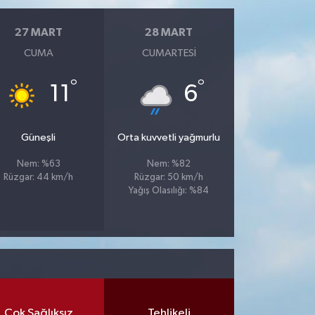
27 MART
28 MART
CUMA
CUMARTESI
°
°
11
6
Güneşli
Orta kuvvetli yağmurlu
Nem: %63
Nem: %82
Rüzgar: 44 km/h
Rüzgar: 50 km/h
Yağış Olasılığı: %84
Çok Sağlıksız
Tehlikeli