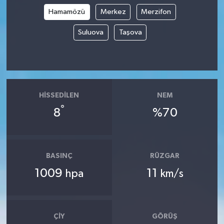
Hamamözü
Merkez
Merzifon
Suluova
Taşova
HISSEDILEN
NEM
°
8
%70
BASINÇ
RÜZGAR
1009
11
hpa
km/s
ÇIY
GÖRÜŞ