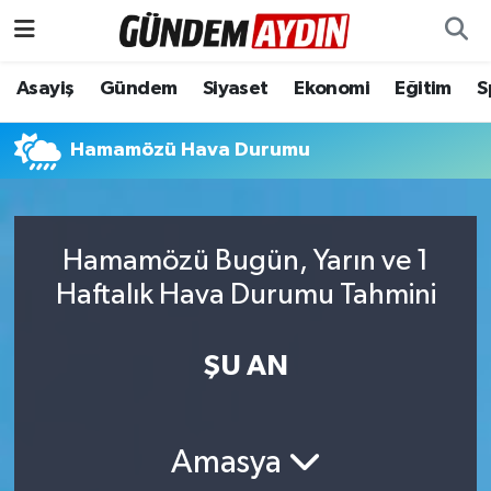
Aydın Nöbetçi Eczaneler
Asayiş
Gündem
Siyaset
Ekonomi
Eğitim
S
Aydın Hava Durumu
Hamamözü Hava Durumu
Aydın Namaz Vakitleri
Aydın Trafik Yoğunluk Haritası
Hamamözü Bugün, Yarın ve 1
Haftalık Hava Durumu Tahmini
Süper Lig Puan Durumu ve Fikstür
ŞU AN
Tüm Manşetler
Son Dakika Haberleri
Amasya
Haber Arşivi