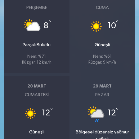
PERŞEMBE
CUMA
°
°
8
10
Parçalı Bulutlu
Güneşli
Nem: %71
Nem: %61
Rüzgar: 12 km/h
Rüzgar: 9 km/h
28 MART
29 MART
CUMARTESI
PAZAR
°
°
12
12
Güneşli
Bölgesel düzensiz yağmur
yağışlı