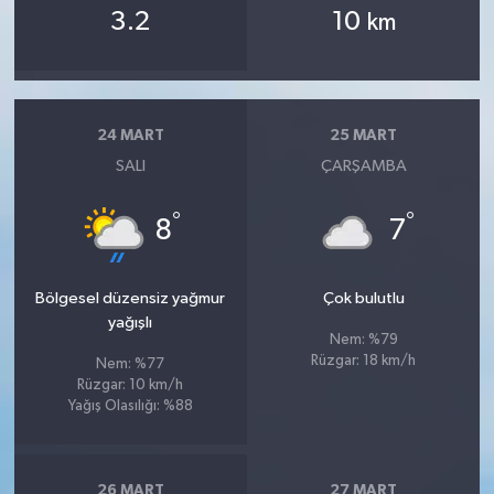
3.2
10
km
24 MART
25 MART
SALI
ÇARŞAMBA
°
°
8
7
Bölgesel düzensiz yağmur
Çok bulutlu
yağışlı
Nem: %79
Rüzgar: 18 km/h
Nem: %77
Rüzgar: 10 km/h
Yağış Olasılığı: %88
26 MART
27 MART