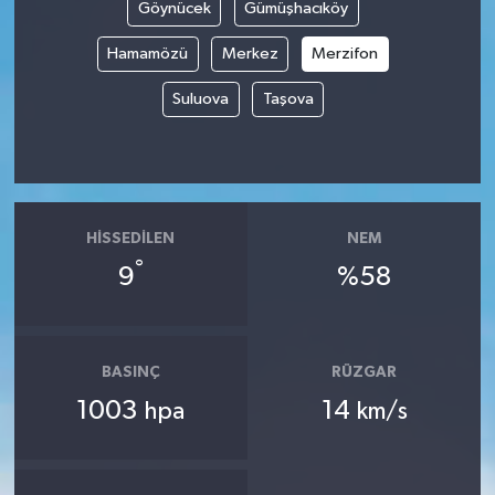
Göynücek
Gümüşhacıköy
Hamamözü
Merkez
Merzifon
Suluova
Taşova
HISSEDILEN
NEM
°
9
%58
BASINÇ
RÜZGAR
1003
14
hpa
km/s