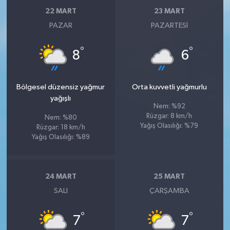
22 MART
23 MART
PAZAR
PAZARTESI
°
°
8
6
Bölgesel düzensiz yağmur
Orta kuvvetli yağmurlu
yağışlı
Nem: %92
Rüzgar: 8 km/h
Nem: %80
Yağış Olasılığı: %79
Rüzgar: 18 km/h
Yağış Olasılığı: %89
24 MART
25 MART
SALI
ÇARŞAMBA
°
°
7
7