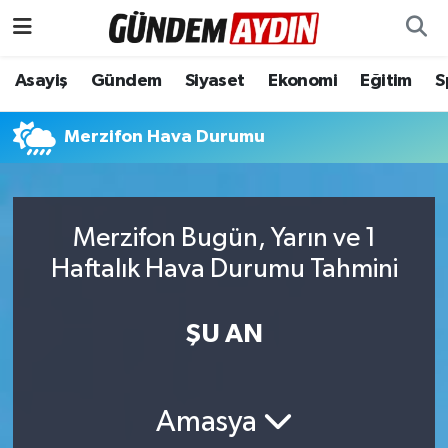
Aydın Nöbetçi Eczaneler
Asayiş
Gündem
Siyaset
Ekonomi
Eğitim
S
Aydın Hava Durumu
Merzifon Hava Durumu
Aydın Namaz Vakitleri
Aydın Trafik Yoğunluk Haritası
Merzifon Bugün, Yarın ve 1
Haftalık Hava Durumu Tahmini
Süper Lig Puan Durumu ve Fikstür
ŞU AN
Tüm Manşetler
Son Dakika Haberleri
Amasya
Haber Arşivi