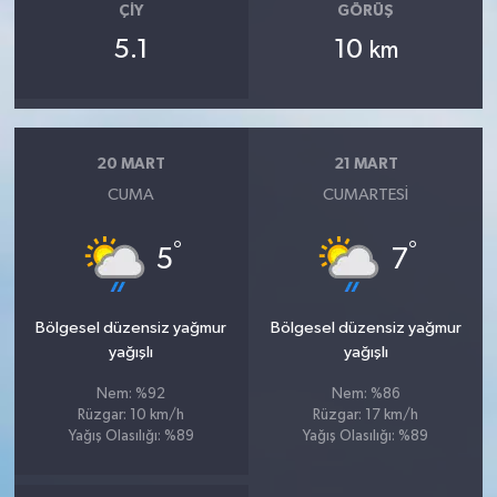
ÇIY
GÖRÜŞ
5.1
10
km
20 MART
21 MART
CUMA
CUMARTESI
°
°
5
7
Bölgesel düzensiz yağmur
Bölgesel düzensiz yağmur
yağışlı
yağışlı
Nem: %92
Nem: %86
Rüzgar: 10 km/h
Rüzgar: 17 km/h
Yağış Olasılığı: %89
Yağış Olasılığı: %89