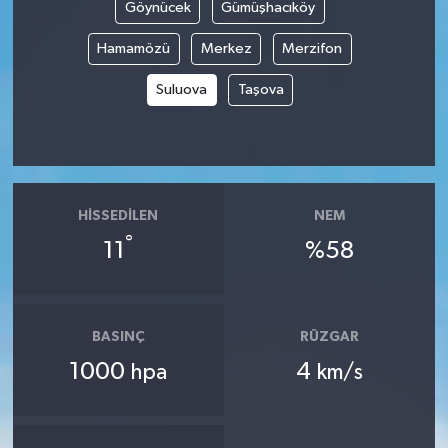
Göynücek
Gümüşhacıköy
Hamamözü
Merkez
Merzifon
Suluova
Taşova
HISSEDILEN
NEM
°
11
%58
BASINÇ
RÜZGAR
1000
4
hpa
km/s