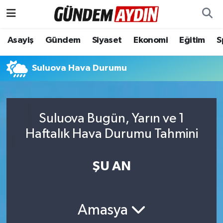
Aydın Nöbetçi Eczaneler
Asayiş
Gündem
Siyaset
Ekonomi
Eğitim
S
Aydın Hava Durumu
Suluova Hava Durumu
Aydın Namaz Vakitleri
Aydın Trafik Yoğunluk Haritası
Suluova Bugün, Yarın ve 1
Haftalık Hava Durumu Tahmini
Süper Lig Puan Durumu ve Fikstür
ŞU AN
Tüm Manşetler
Son Dakika Haberleri
Amasya
Haber Arşivi