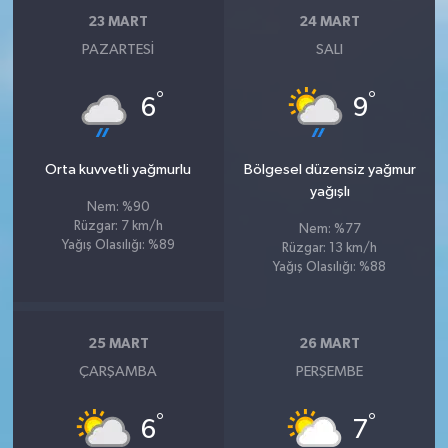
23 MART
24 MART
PAZARTESI
SALI
°
°
6
9
Orta kuvvetli yağmurlu
Bölgesel düzensiz yağmur
yağışlı
Nem: %90
Rüzgar: 7 km/h
Nem: %77
Yağış Olasılığı: %89
Rüzgar: 13 km/h
Yağış Olasılığı: %88
25 MART
26 MART
ÇARŞAMBA
PERŞEMBE
°
°
6
7