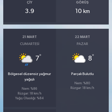
ÇIY
GÖRÜŞ
3.9
10
km
21 MART
22 MART
CUMARTESI
PAZAR
°
°
7
8
Bölgesel düzensiz yağmur
Parçalı Bulutlu
yağışlı
Nem: %80
Rüzgar: 18 km/h
Nem: %86
Rüzgar: 18 km/h
Yağış Olasılığı: %84